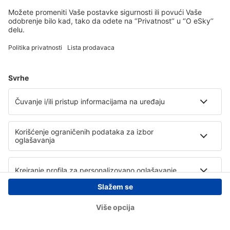
Copyright © eSky.rs. Sva prava zadržana.