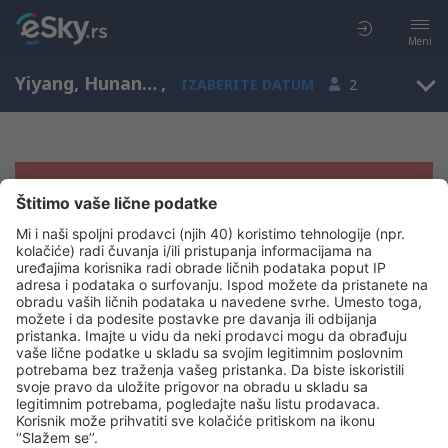
Meni
Yiyang, Hunan, Kina
,
IZABERITE DATUM
2
Žao nam je, ne možemo da prikažemo
rezultate
Pokušajte još jednom kad izaberete druge kriterijume