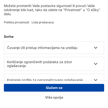
Copyright © eSky.rs. Sva prava zadržana.