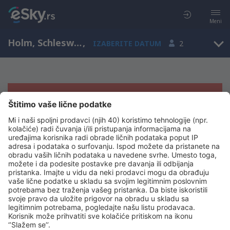
Meni
Holm, Schleswig-Holstein, Nemačka
,
IZABERITE DATUM
2
Žao nam je, ne možemo da prikažemo
rezultate
Pokušajte još jednom kad izaberete druge kriterijume