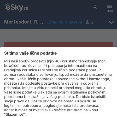
Meni
Mertesdorf, Rhineland-Palatinate, Nemačka
,
IZABERITE DATUM
2
Žao nam je, ne možemo da prikažemo
rezultate
Pokušajte još jednom kad izaberete druge kriterijume