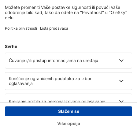
Copyright © eSky.rs. Sva prava zadržana.