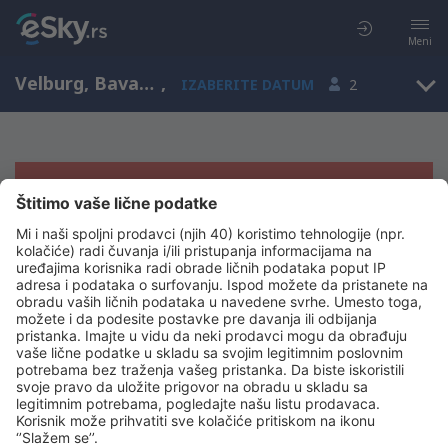
Meni
Velburg, Bavaria, Nemačka
,
IZABERITE DATUM
2
Žao nam je, ne možemo da prikažemo
rezultate
Pokušajte još jednom kad izaberete druge kriterijume