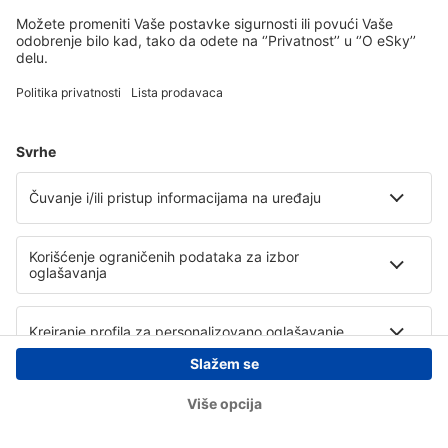
Copyright © eSky.rs. Sva prava zadržana.