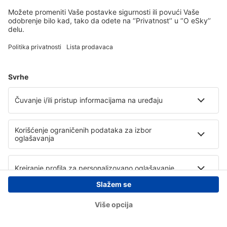
Copyright © eSky.rs. Sva prava zadržana.