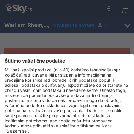
Meni
Weil am Rhein, Baden-Wurttemberg, Nemačka
,
IZABERITE DATUM
2
Žao nam je, ne možemo da prikažemo
rezultate
Pokušajte još jednom kad izaberete druge kriterijume