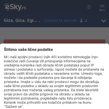
Meni
Giza, Giza, Egipat
,
IZABERITE DATUM
2
Žao nam je, ne možemo da prikažemo
rezultate
Pokušajte još jednom kad izaberete druge kriterijume