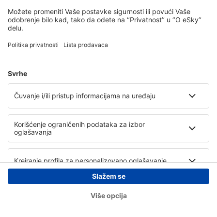
Copyright © eSky.rs. Sva prava zadržana.