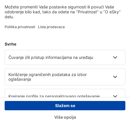
Copyright © eSky.rs. Sva prava zadržana.