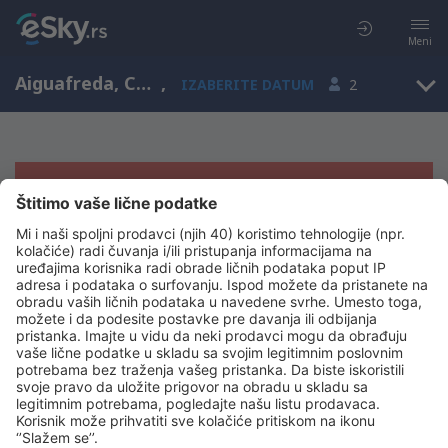
Meni
Aiguafreda, Catalonia, Španija
,
IZABERITE DATUM
2
Žao nam je, ne možemo da prikažemo
rezultate
Pokušajte još jednom kad izaberete druge kriterijume