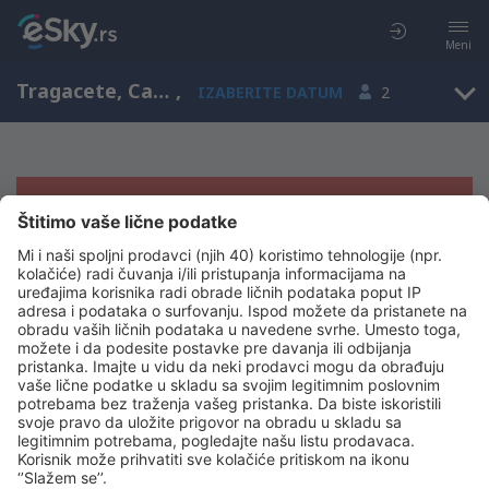
Meni
Tragacete, Castile-La Mancha, Španija
,
IZABERITE DATUM
2
Žao nam je, ne možemo da prikažemo
rezultate
Pokušajte još jednom kad izaberete druge kriterijume