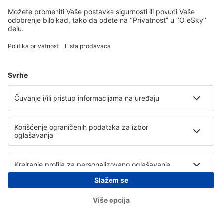
Copyright © eSky.rs. Sva prava zadržana.