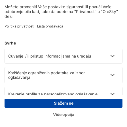
Copyright © eSky.rs. Sva prava zadržana.