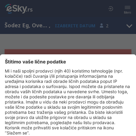
Meni
Šodez Eg, Overnja, Francuska
,
IZABERITE DATUM
2
Žao nam je, ne možemo da prikažemo
rezultate
Pokušajte još jednom kad izaberete druge kriterijume