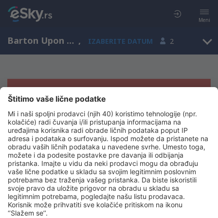
Meni
Barton Upon Humber, England, Ujedinjeno Kraljevstvo
,
IZABERITE DATUM
2
Žao nam je, ne možemo da prikažemo
rezultate
Pokušajte još jednom kad izaberete druge kriterijume