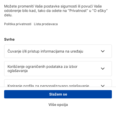
Copyright © eSky.rs. Sva prava zadržana.