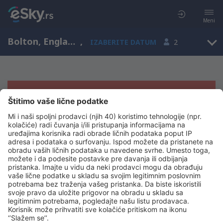
Meni
Bolton, England, Ujedinjeno Kraljevstvo
,
IZABERITE DATUM
2
Žao nam je, ne možemo da prikažemo
rezultate
Pokušajte još jednom kad izaberete druge kriterijume