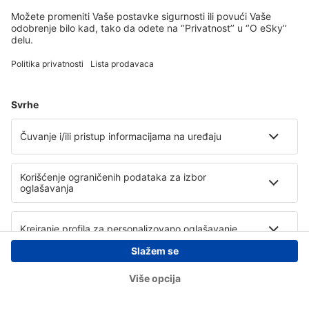
Copyright © eSky.rs. Sva prava zadržana.