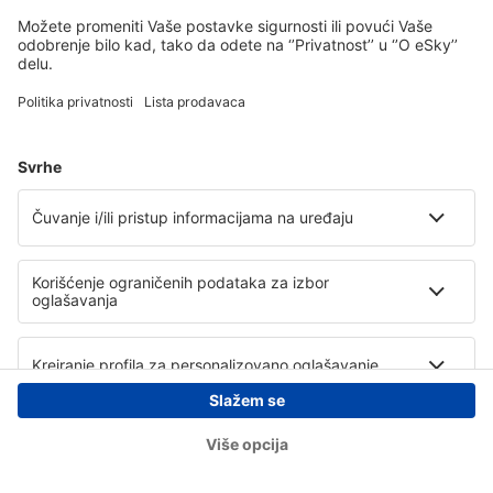
Copyright © eSky.rs. Sva prava zadržana.