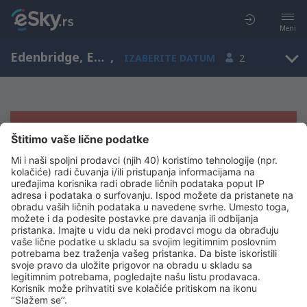
Meni
Edenbridge, England, Ujedinjeno Kraljevstvo
,
IZABERITE DATUM
2
Žao nam je, ne možemo da prikažemo
rezultate
Pokušajte još jednom kad izaberete druge kriterijume