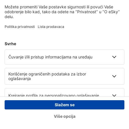
Copyright © eSky.rs. Sva prava zadržana.