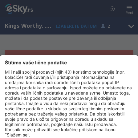
Meni
Kings Worthy, England, Ujedinjeno Kraljevstvo
,
IZABERITE DATUM
2
Žao nam je, ne možemo da prikažemo
rezultate
Pokušajte još jednom kad izaberete druge kriterijume