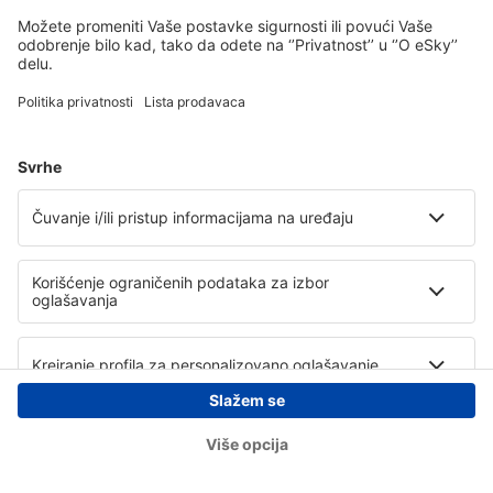
Copyright © eSky.rs. Sva prava zadržana.