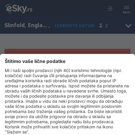
Meni
Slinfold, England, Ujedinjeno Kraljevstvo
,
IZABERITE DATUM
2
Žao nam je, ne možemo da prikažemo
rezultate
Pokušajte još jednom kad izaberete druge kriterijume