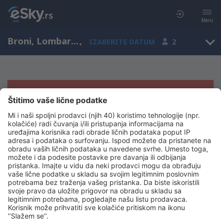
Meni
Broni, Lombardy, Italija
,
IZABERITE DATUM
2
Žao nam je, ne možemo da prikažemo
rezultate
Pokušajte još jednom kad izaberete druge kriterijume