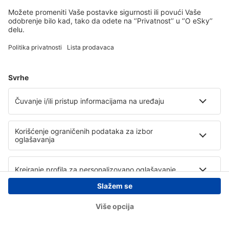
Copyright © eSky.rs. Sva prava zadržana.