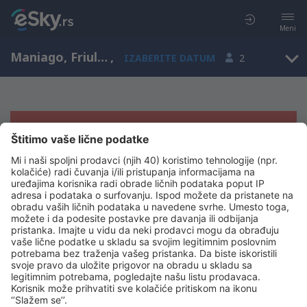
Meni
Maniago, Friuli-Venezia Giulia, Italija
,
IZABERITE DATUM
2
Žao nam je, ne možemo da prikažemo
rezultate
Pokušajte još jednom kad izaberete druge kriterijume