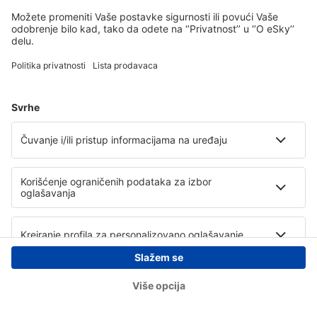
Copyright © eSky.rs. Sva prava zadržana.