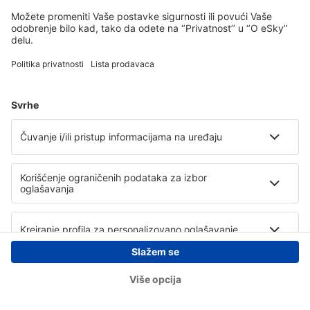
Copyright © eSky.rs. Sva prava zadržana.