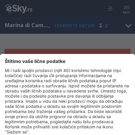
Meni
Marina di Campo, Toskana, Italija
,
IZABERITE DATUM
2
Žao nam je, ne možemo da prikažemo
rezultate
Pokušajte još jednom kad izaberete druge kriterijume