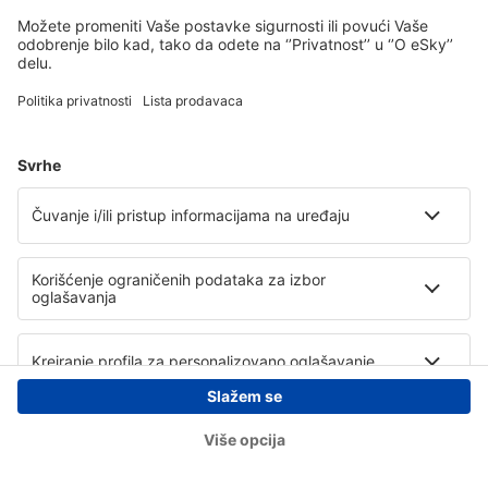
Copyright © eSky.rs. Sva prava zadržana.