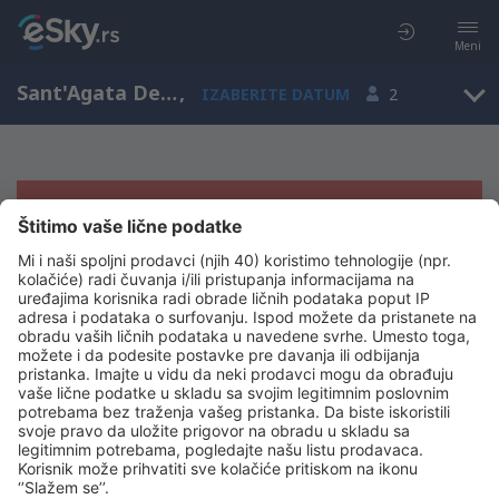
Meni
Sant'Agata De'Goti, Kampanija, Italija
,
IZABERITE DATUM
2
Žao nam je, ne možemo da prikažemo
rezultate
Pokušajte još jednom kad izaberete druge kriterijume