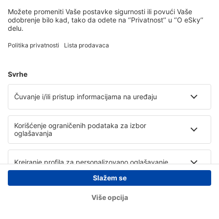
Copyright © eSky.rs. Sva prava zadržana.