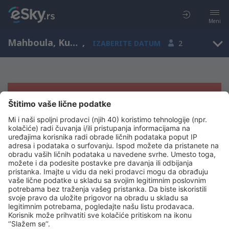
Meni
Mahboula, Kuvajt
,
IZABERITE DATUM
2
Žao nam je, ne možemo da prikažemo
rezultate
Pokušajte još jednom kad izaberete druge kriterijume