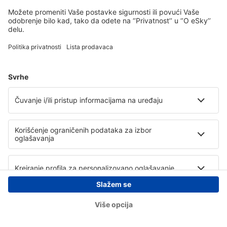
Copyright © eSky.rs. Sva prava zadržana.