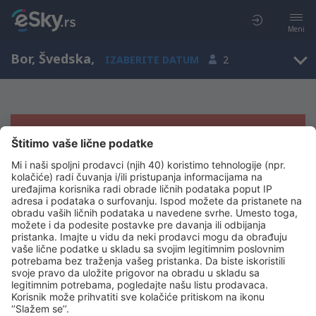
Meni
Bor, Švedska
,
IZABERITE DATUM
2
Žao nam je, ne možemo da prikažemo
rezultate
Pokušajte još jednom kad izaberete druge kriterijume