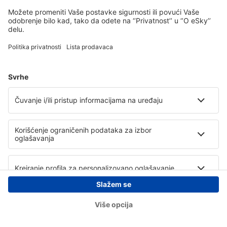
Copyright © eSky.rs. Sva prava zadržana.