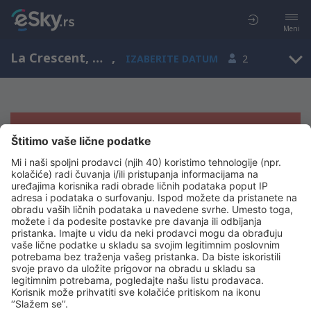
Meni
La Crescent, Minnesota, Sjedinjene Američke Države
,
IZABERITE DATUM
2
Žao nam je, ne možemo da prikažemo
rezultate
Pokušajte još jednom kad izaberete druge kriterijume