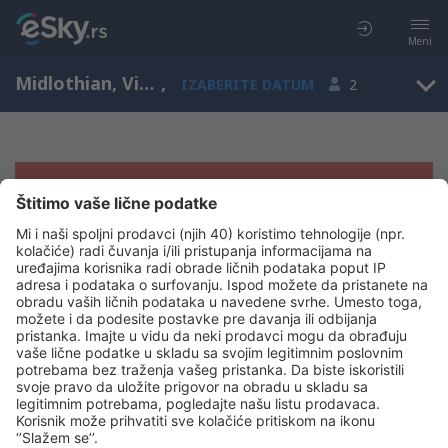
Meni
Midlothian, Virginia, Sjedinjene Američke Države
,
IZABERITE DATUM
2
Žao nam je, ne možemo da prikažemo
rezultate
Pokušajte još jednom kad izaberete druge kriterijume