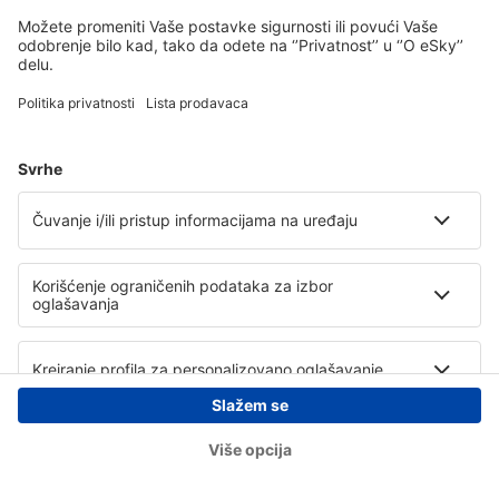
Copyright © eSky.rs. Sva prava zadržana.