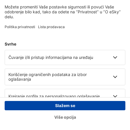
Copyright © eSky.rs. Sva prava zadržana.