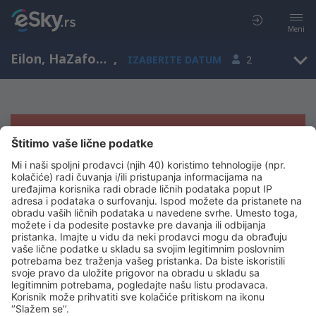
Meni
Eilon, HaZafon, Izrael
,
IZABERITE DATUM
2
Žao nam je, ne možemo da prikažemo
rezultate
Pokušajte još jednom kad izaberete druge kriterijume