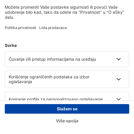
Copyright © eSky.rs. Sva prava zadržana.