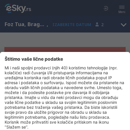
Meni
Foz Tua, Bragança, Portugal
,
IZABERITE DATUM
2
Žao nam je, ne možemo da prikažemo
rezultate
Pokušajte još jednom kad izaberete druge kriterijume