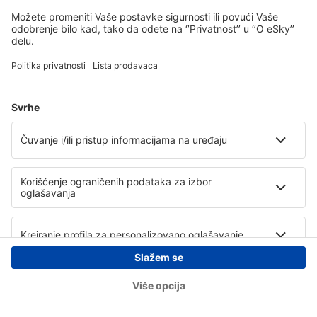
Copyright © eSky.rs. Sva prava zadržana.