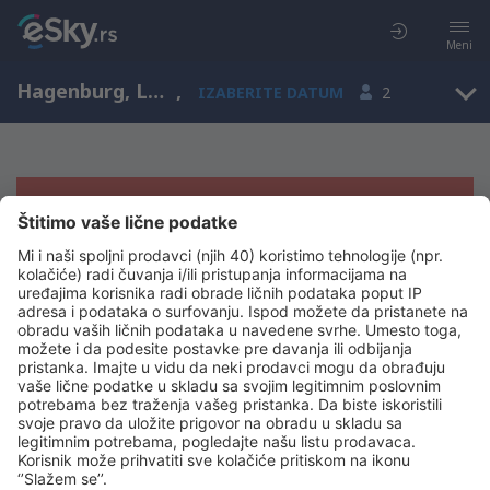
Meni
Hagenburg, Lower Saxony, Nemačka
,
IZABERITE DATUM
2
Žao nam je, ne možemo da prikažemo
rezultate
Pokušajte još jednom kad izaberete druge kriterijume