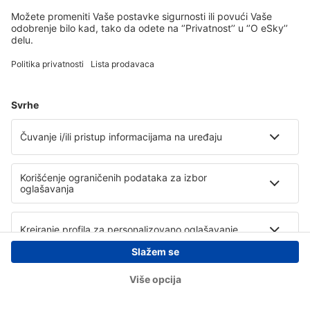
Copyright © eSky.rs. Sva prava zadržana.