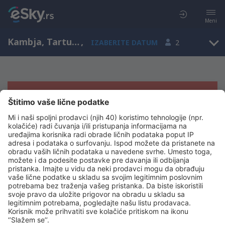
Meni
Kambja, Tartu, Estonija
,
IZABERITE DATUM
2
Žao nam je, ne možemo da prikažemo
rezultate
Pokušajte još jednom kad izaberete druge kriterijume