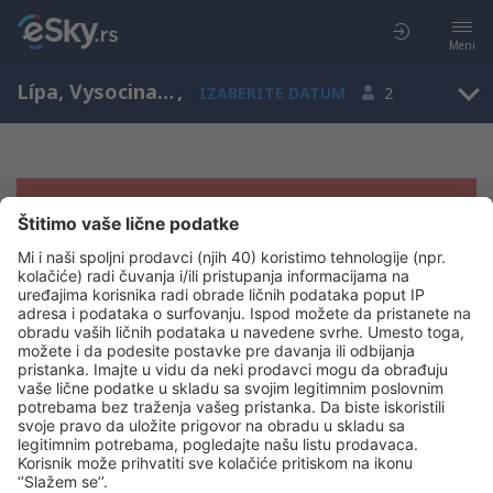
Meni
Lípa, Vysocina, Češka
,
IZABERITE DATUM
2
Žao nam je, ne možemo da prikažemo
rezultate
Pokušajte još jednom kad izaberete druge kriterijume