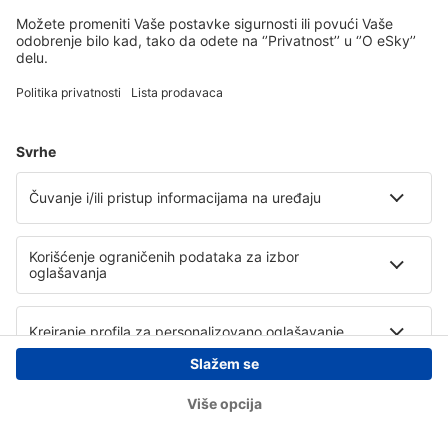
Copyright © eSky.rs. Sva prava zadržana.