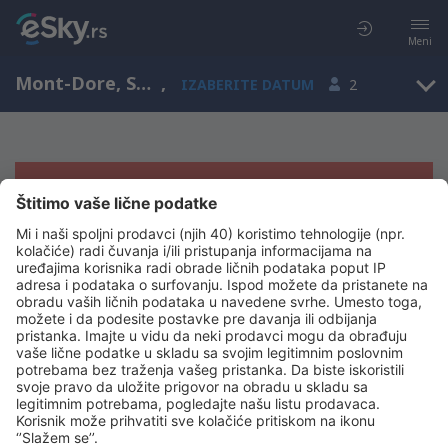
Meni
Mont-Dore, South Province, Nova Kaledonija
,
IZABERITE DATUM
2
Žao nam je, ne možemo da prikažemo
rezultate
Pokušajte još jednom kad izaberete druge kriterijume