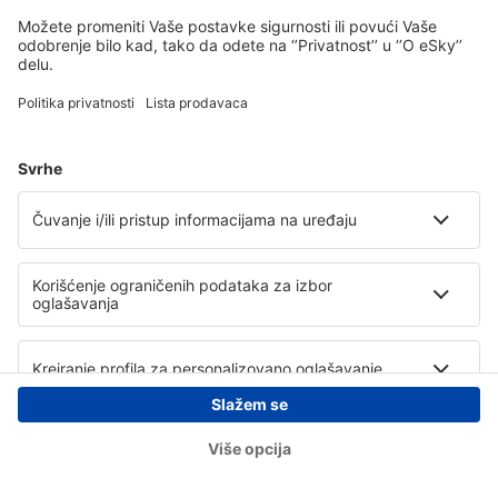
Copyright © eSky.rs. Sva prava zadržana.