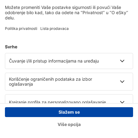
Copyright © eSky.rs. Sva prava zadržana.