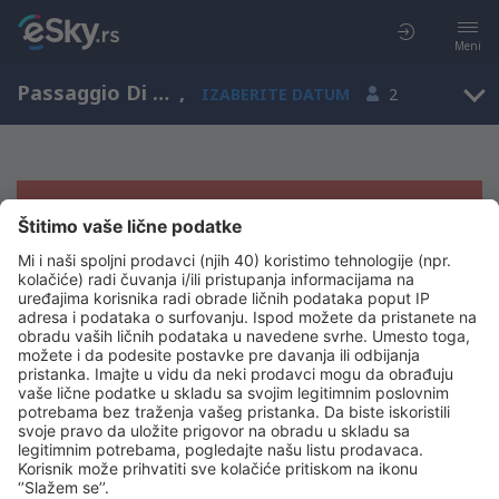
Meni
Passaggio Di Assisi, Umbria, Italija
,
IZABERITE DATUM
2
Žao nam je, ne možemo da prikažemo
rezultate
Pokušajte još jednom kad izaberete druge kriterijume