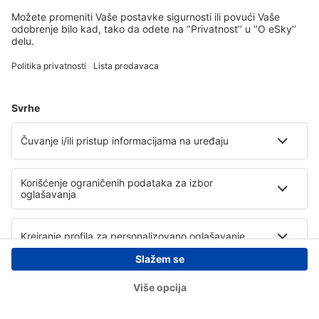
Copyright © eSky.rs. Sva prava zadržana.