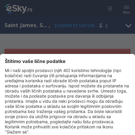
Meni
Saint James, Saint James, Barbados
,
IZABERITE DATUM
2
Žao nam je, ne možemo da prikažemo
rezultate
Pokušajte još jednom kad izaberete druge kriterijume