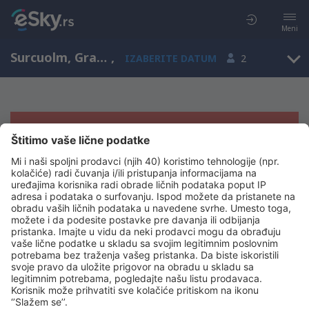
Meni
Surcuolm, Graubunden, Švajcarska
,
IZABERITE DATUM
2
Žao nam je, ne možemo da prikažemo
rezultate
Pokušajte još jednom kad izaberete druge kriterijume