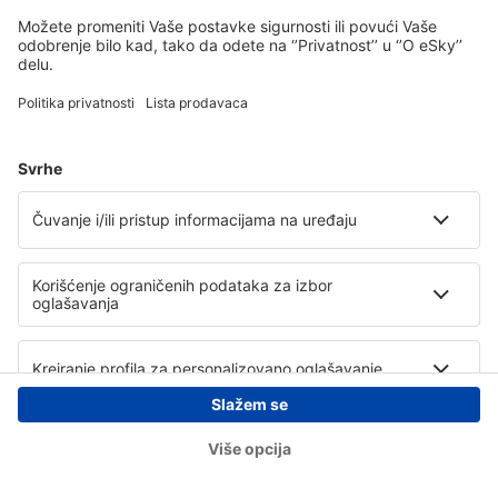
Copyright © eSky.rs. Sva prava zadržana.