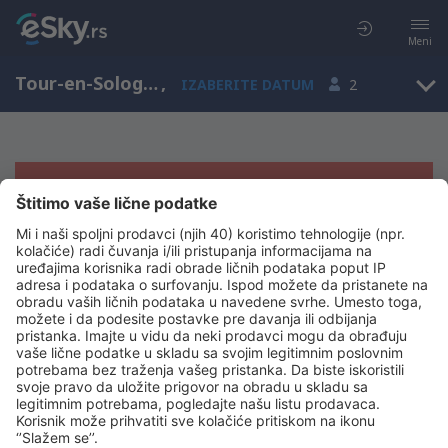
Meni
Tour-en-Sologne, Centar, Francuska
,
IZABERITE DATUM
2
Žao nam je, ne možemo da prikažemo
rezultate
Pokušajte još jednom kad izaberete druge kriterijume