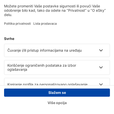
Copyright © eSky.rs. Sva prava zadržana.