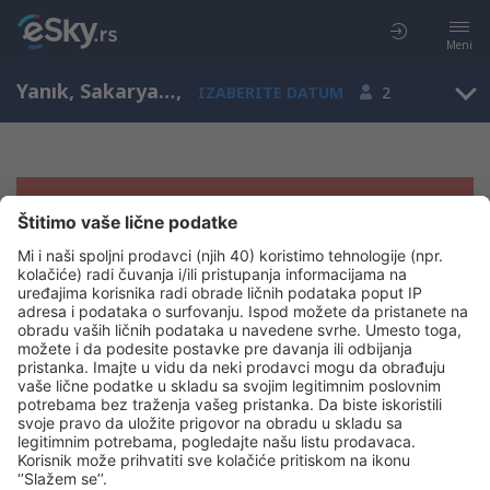
Meni
Yanık, Sakarya, Turska
,
IZABERITE DATUM
2
Žao nam je, ne možemo da prikažemo
rezultate
Pokušajte još jednom kad izaberete druge kriterijume