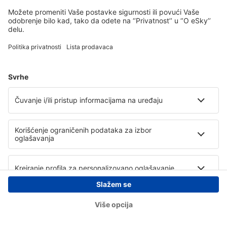
Copyright © eSky.rs. Sva prava zadržana.