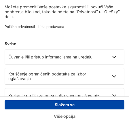
Copyright © eSky.rs. Sva prava zadržana.