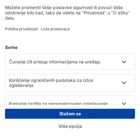
Copyright © eSky.rs. Sva prava zadržana.