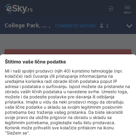
Meni
College Park, Maryland, Sjedinjene Američke Države
,
IZABERITE DATUM
2
Žao nam je, ne možemo da prikažemo
rezultate
Pokušajte još jednom kad izaberete druge kriterijume