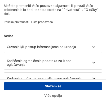
Copyright © eSky.rs. Sva prava zadržana.