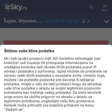
Meni
Šajen, Wyoming, Sjedinjene Američke Države
,
IZABERITE DATUM
2
Žao nam je, ne možemo da prikažemo
rezultate
Pokušajte još jednom kad izaberete druge kriterijume