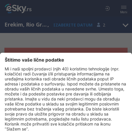
Meni
Erekim, Rio Grande do Sul, Brazil
,
IZABERITE DATUM
2
Žao nam je, ne možemo da prikažemo
rezultate
Pokušajte još jednom kad izaberete druge kriterijume