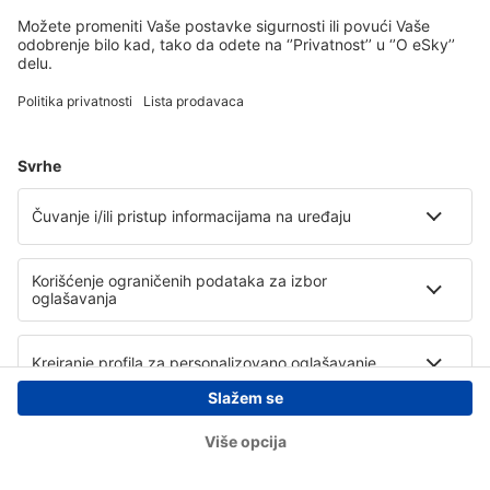
Copyright © eSky.rs. Sva prava zadržana.