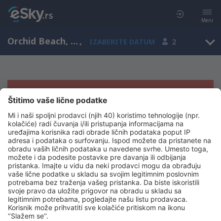
Meni
Orchid Beach, Queensland, Australija
,
IZABERITE DATUM
2
Žao nam je, ne možemo da prikažemo
rezultate
Pokušajte još jednom kad izaberete druge kriterijume