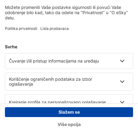
Copyright © eSky.rs. Sva prava zadržana.