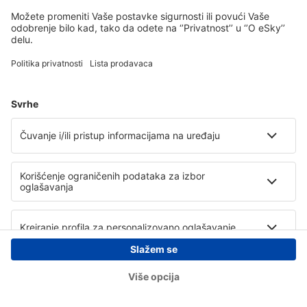
Copyright © eSky.rs. Sva prava zadržana.