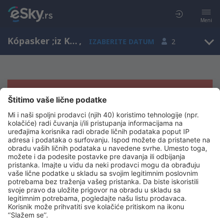
Meni
Kópasker ;iz Kópasker ;za Kópasker ;u Kópasker , Northeastern Region, Island
,
IZABERITE DATUM
2
Žao nam je, ne možemo da prikažemo
rezultate
Pokušajte još jednom kad izaberete druge kriterijume