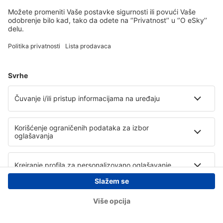
Copyright © eSky.rs. Sva prava zadržana.