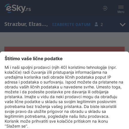
Meni
Strazbur, Elzas, Francuska
,
IZABERITE DATUM
2
Žao nam je, ne možemo da prikažemo
rezultate
Pokušajte još jednom kad izaberete druge kriterijume