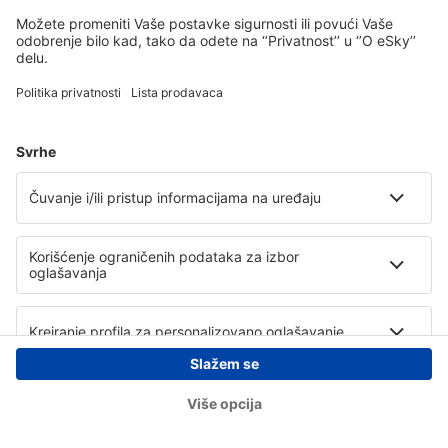
Copyright © eSky.rs. Sva prava zadržana.