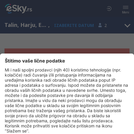
Meni
Talin, Harju, Estonija
,
IZABERITE DATUM
2
Žao nam je, ne možemo da prikažemo
rezultate
Pokušajte još jednom kad izaberete druge kriterijume