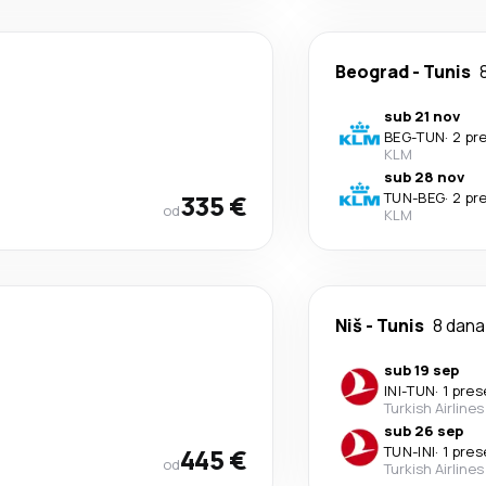
Beograd
-
Tunis
sub 21 nov
BEG
-
TUN
·
2 pr
KLM
sub 28 nov
335 €
TUN
-
BEG
·
2 pr
od
KLM
Niš
-
Tunis
8 dana
sub 19 sep
INI
-
TUN
·
1 pre
Turkish Airlines
sub 26 sep
445 €
TUN
-
INI
·
1 pre
od
Turkish Airlines