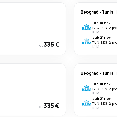
Beograd
-
Tunis
uto 10 nov
BEG
-
TUN
·
2 pr
KLM
sub 21 nov
335 €
TUN
-
BEG
·
2 pr
od
KLM
Beograd
-
Tunis
uto 10 nov
BEG
-
TUN
·
2 pr
KLM
sub 21 nov
335 €
TUN
-
BEG
·
2 pr
od
KLM