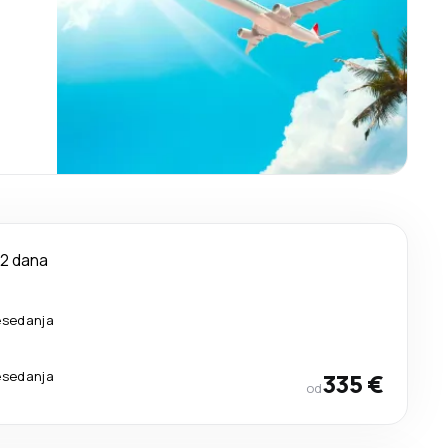
12 dana
esedanja
esedanja
335 €
od