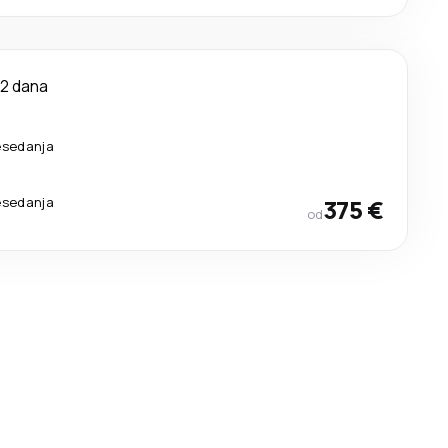
12 dana
esedanja
esedanja
375 €
od