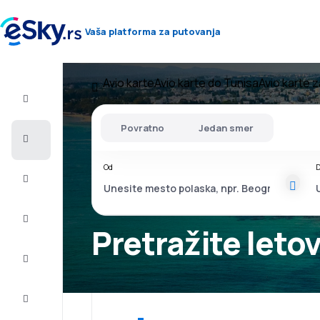
Vaša platforma za putovanja
Avio karte
Avio karte do Tunisa
Avio karte z
Let+Hotel
Povratno
Jedan smer
Avio
karte
Od
D
Letovanje
Last
minute
Pretražite leto
Vikend
putovanja
Smeštaj