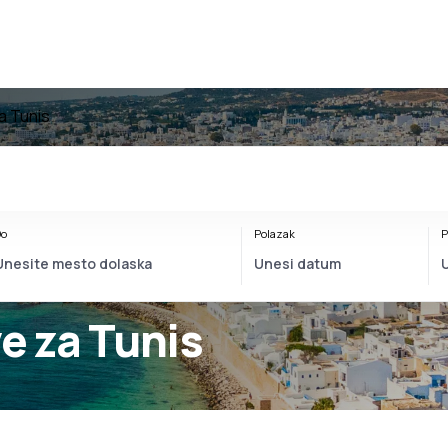
a Tunis
o
Polazak
P
ve za Tunis