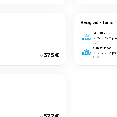
Beograd
-
Tunis
uto 10 nov
BEG
-
TUN
·
2 pr
KLM
sub 21 nov
375 €
TUN
-
BEG
·
2 pr
od
KLM
522 €