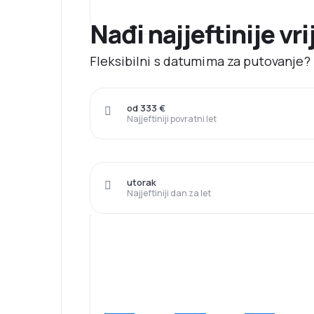
Nađi najjeftinije vri
Fleksibilni s datumima za putovanje? N
od 333 €
Najjeftiniji povratni let
utorak
Najjeftiniji dan za let