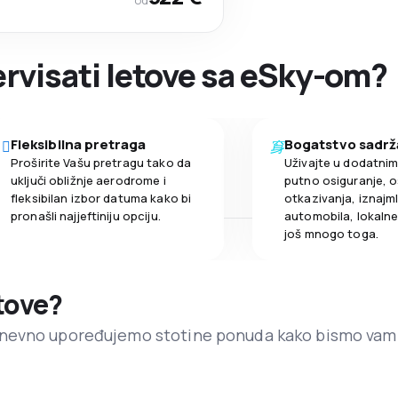
od
zervisati letove sa eSky-om?
Fleksibilna pretraga
Bogatstvo sadrž
Proširite Vašu pretragu tako da
Uživajte u dodatni
uključi obližnje aerodrome i
putno osiguranje, o
fleksibilan izbor datuma kako bi
otkazivanja, iznajml
pronašli najjeftiniju opciju.
automobila, lokalne 
još mnogo toga.
etove?
dnevno upoređujemo stotine ponuda kako bismo vam