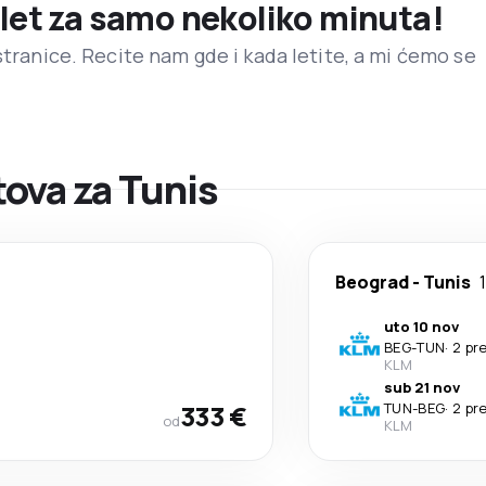
 let za samo nekoliko minuta!
stranice. Recite nam gde i kada letite, a mi ćemo se
ova za Tunis
Beograd
-
Tunis
uto 10 nov
BEG
-
TUN
·
2 pr
KLM
sub 21 nov
333 €
TUN
-
BEG
·
2 pr
od
KLM