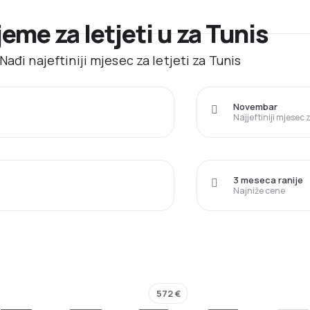
jeme za letjeti u za Tunis
ađi najeftiniji mjesec za letjeti za Tunis
Novembar
Najjeftiniji mjesec
3 meseca ranije
Najniže cene
572 €