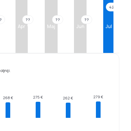
422 €
?
??
??
??
Apr
Maj
Jun
Jul
jniji.
279 €
275 €
268 €
262 €