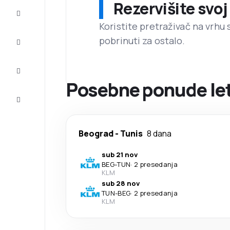
Rezervišite svoj
Prilike
Koristite pretraživač na vrhu 
pobrinuti za ostalo.
Dovršite
putovanje
Inspiracija
i saveti
Posebne ponude let
Korisnička
služba
Beograd
-
Tunis
8 dana
sub 21 nov
BEG
-
TUN
·
2 presedanja
KLM
sub 28 nov
TUN
-
BEG
·
2 presedanja
KLM