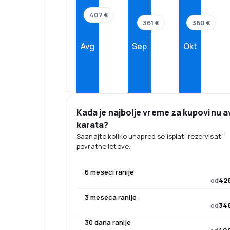
407 €
361 €
360 €
Avg
Sep
Okt
Kada je najbolje vreme za kupovinu a
karata?
Saznajte koliko unapred se isplati rezervisati
povratne letove.
6 meseci ranije
od
428
3 meseca ranije
od
346
30 dana ranije