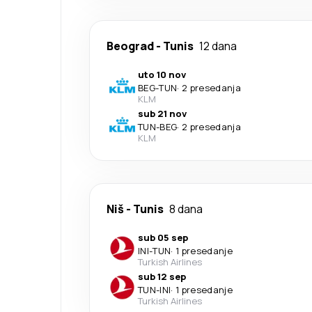
Beograd
-
Tunis
12 dana
uto 10 nov
BEG
-
TUN
·
2 presedanja
KLM
sub 21 nov
TUN
-
BEG
·
2 presedanja
KLM
Niš
-
Tunis
8 dana
sub 05 sep
INI
-
TUN
·
1 presedanje
Turkish Airlines
sub 12 sep
TUN
-
INI
·
1 presedanje
Turkish Airlines