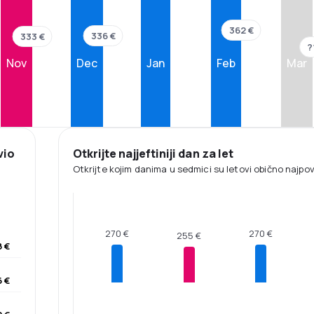
362 €
336 €
333 €
?
Nov
Dec
Jan
Feb
Mar
vio
Otkrijte najjeftiniji dan za let
Otkrijte kojim danima u sedmici su letovi obično najpovol
270 €
270 €
255 €
 €
 €