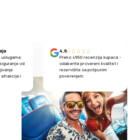
aja
4.6
m uslugama:
Preko 4950 recenzija kupaca -
siguranje od
odaberite provereni kvalitet i
jivanje
rezervišite sa potpunim
atrakcije i
poverenjem.