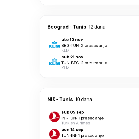
Beograd
-
Tunis
12 dana
uto 10 nov
BEG
-
TUN
·
2 presedanja
KLM
sub 21 nov
TUN
-
BEG
·
2 presedanja
KLM
Niš
-
Tunis
10 dana
sub 05 sep
INI
-
TUN
·
1 presedanje
Turkish Airlines
pon 14 sep
TUN
-
INI
·
1 presedanje