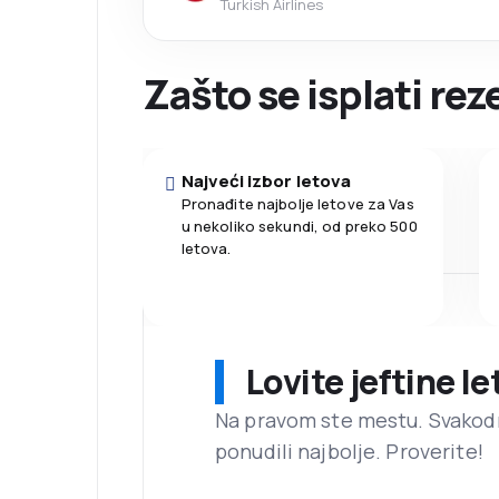
Turkish Airlines
Zašto se isplati re
Najveći izbor letova
Pronađite najbolje letove za Vas
u nekoliko sekundi, od preko 500
letova.
Lovite jeftine l
Na pravom ste mestu. Svako
ponudili najbolje. Proverite!