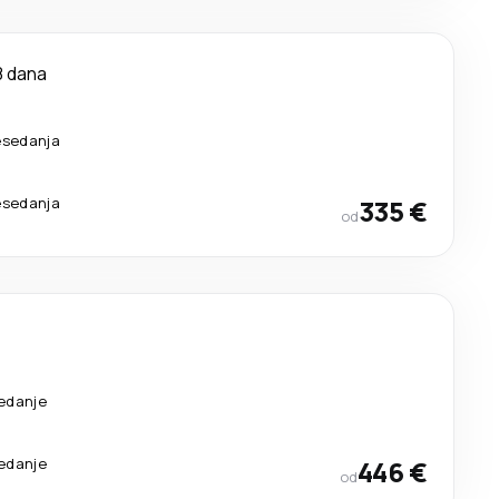
8 dana
esedanja
esedanja
335 €
od
sedanje
sedanje
446 €
od