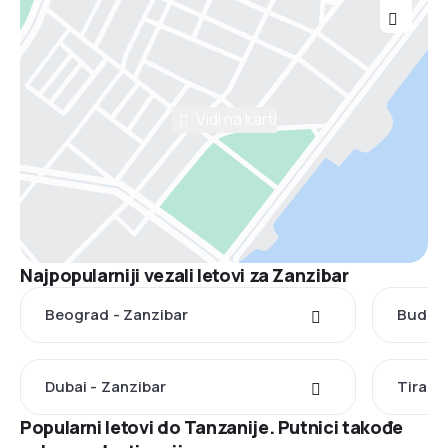
Vidi na karti
Najpopularniji vezali letovi za Zanzibar
Beograd - Zanzibar
Budimp
Dubai - Zanzibar
Tirana
Popularni letovi do Tanzanije. Putnici takođe