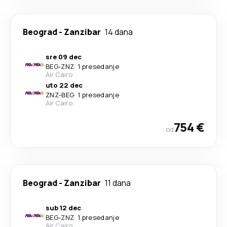
Beograd
-
Zanzibar
14 dana
sre 09 dec
BEG
-
ZNZ
·
1 presedanje
Air Cairo
uto 22 dec
ZNZ
-
BEG
·
1 presedanje
Air Cairo
754 €
od
Beograd
-
Zanzibar
11 dana
sub 12 dec
BEG
-
ZNZ
·
1 presedanje
Air Cairo