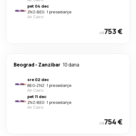
pet 04 dec
ZNZ
-
BEG
·
1 presedanje
Air Cairo
753 €
od
Beograd
-
Zanzibar
10 dana
sre 02 dec
BEG
-
ZNZ
·
1 presedanje
Air Cairo
pet 11 dec
ZNZ
-
BEG
·
1 presedanje
Air Cairo
754 €
od