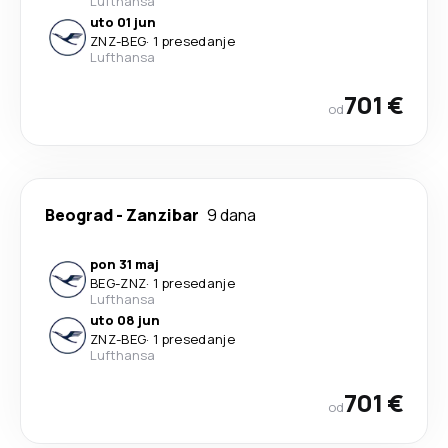
Lufthansa
uto 01 jun
ZNZ
-
BEG
·
1 presedanje
Lufthansa
701 €
od
Beograd
-
Zanzibar
9 dana
pon 31 maj
BEG
-
ZNZ
·
1 presedanje
Lufthansa
uto 08 jun
ZNZ
-
BEG
·
1 presedanje
Lufthansa
701 €
od