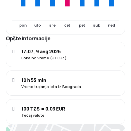
pon
uto
sre
čet
pet
sub
ned
Opšte informacije
17:07, 9 avg 2026
Lokalno vreme (UTC+3)
10 h 55 min
Vreme trajanja leta iz Beograda
100 TZS = 0.03 EUR
Tečaj valute