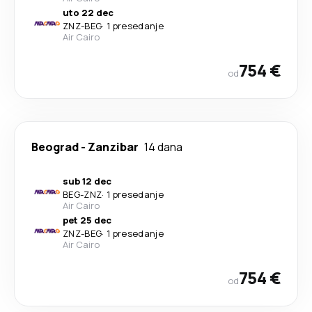
uto 22 dec
ZNZ
-
BEG
·
1 presedanje
Air Cairo
754 €
od
Beograd
-
Zanzibar
14 dana
sub 12 dec
BEG
-
ZNZ
·
1 presedanje
Air Cairo
pet 25 dec
ZNZ
-
BEG
·
1 presedanje
Air Cairo
754 €
od