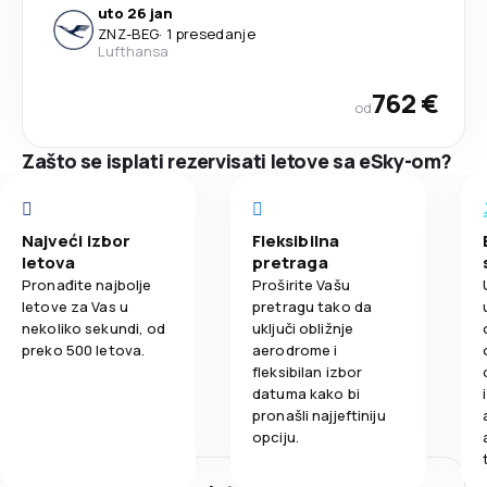
uto 26 jan
ZNZ
-
BEG
·
1 presedanje
Lufthansa
762 €
od
Zašto se isplati rezervisati letove sa eSky-om?
Najveći izbor
Fleksibilna
letova
pretraga
Pronađite najbolje
Proširite Vašu
letove za Vas u
pretragu tako da
nekoliko sekundi, od
uključi obližnje
preko 500 letova.
aerodrome i
fleksibilan izbor
datuma kako bi
pronašli najjeftiniju
opciju.