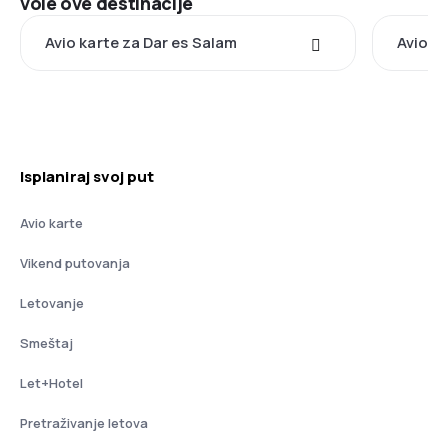
vole ove destinacije
Avio karte za Dar es Salam
Avio k
Isplaniraj svoj put
Avio karte
Vikend putovanja
Letovanje
Smeštaj
Let+Hotel
Pretraživanje letova