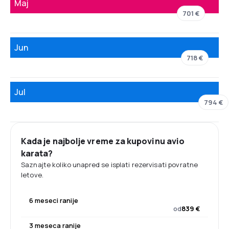
Maj
701 €
Jun
718 €
Jul
794 €
Kada je najbolje vreme za kupovinu avio
karata?
Saznajte koliko unapred se isplati rezervisati povratne
letove.
6 meseci ranije
od
839 €
3 meseca ranije