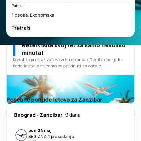
Putnici
Pretraži
Rezervišite svoj let za samo nekoliko
minuta!
Koristite pretraživač na vrhu stranice. Recite nam gde i
kada letite, a mi ćemo se pobrinuti za ostalo.
Posebne ponude letova za Zanzibar
Beograd
-
Zanzibar
9 dana
pon 24 maj
BEG
-
ZNZ
·
1 presedanje