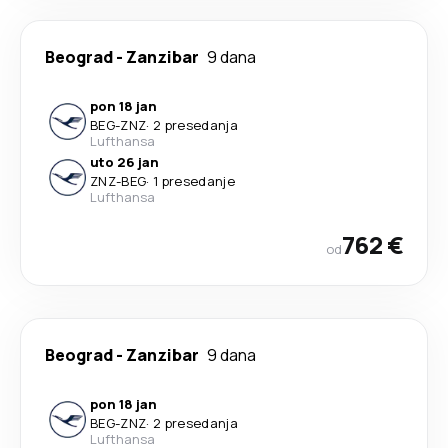
Beograd
-
Zanzibar
9 dana
pon 18 jan
BEG
-
ZNZ
·
2 presedanja
Lufthansa
uto 26 jan
ZNZ
-
BEG
·
1 presedanje
Lufthansa
762 €
od
Beograd
-
Zanzibar
9 dana
pon 18 jan
BEG
-
ZNZ
·
2 presedanja
Lufthansa