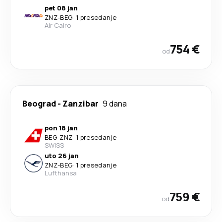
pet 08 jan
ZNZ
-
BEG
·
1 presedanje
Air Cairo
754 €
od
Beograd
-
Zanzibar
9 dana
pon 18 jan
BEG
-
ZNZ
·
1 presedanje
SWISS
uto 26 jan
ZNZ
-
BEG
·
1 presedanje
Lufthansa
759 €
od