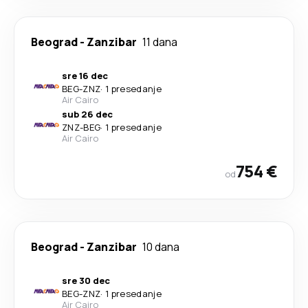
Beograd
-
Zanzibar
11 dana
sre 16 dec
BEG
-
ZNZ
·
1 presedanje
Air Cairo
sub 26 dec
ZNZ
-
BEG
·
1 presedanje
Air Cairo
754 €
od
Beograd
-
Zanzibar
10 dana
sre 30 dec
BEG
-
ZNZ
·
1 presedanje
Air Cairo