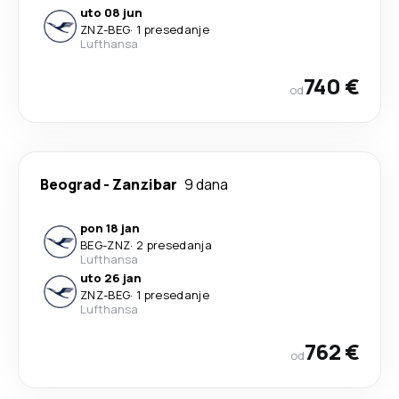
uto 08 jun
ZNZ
-
BEG
·
1 presedanje
Lufthansa
740 €
od
Beograd
-
Zanzibar
9 dana
pon 18 jan
BEG
-
ZNZ
·
2 presedanja
Lufthansa
uto 26 jan
ZNZ
-
BEG
·
1 presedanje
Lufthansa
762 €
od