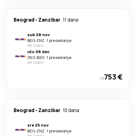
Beograd
-
Zanzibar
11 dana
sub 28 nov
BEG
-
ZNZ
·
1 presedanje
Air Cairo
uto 08 dec
ZNZ
-
BEG
·
1 presedanje
Air Cairo
753 €
od
Beograd
-
Zanzibar
10 dana
sre 25 nov
BEG
-
ZNZ
·
1 presedanje
Air Cairo