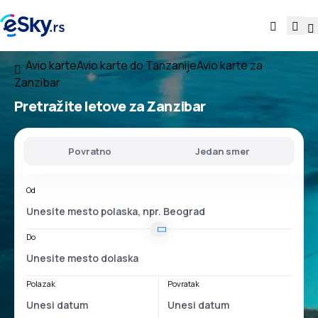
Avio karte
Avio karte do Tanzanije
Avio karte za
Zanzibar
Pretražite letove za Zanzibar
Povratno
Jedan smer
Od
Do
Polazak
Povratak