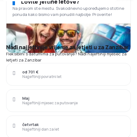
Lovite jeftine letove?
Na pravom ste mestu. Svakodnevno upoređujemo stotine
ponuda kako bismo vam ponudili najbolje. Proverite!
Nađi najjeftinije vrijeme za letjeti u za Zanzibar
Fleksibilni s datumima za putovanje? Nađi najeftiniji mjesec za
letjeti za Zanzibar
od 701 €
Najjeftiniji povratni let
Maj
Najjeftiniji mjesec za putovanje
četvrtak
Najjeftiniji dan za let