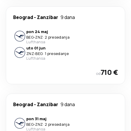
Beograd
-
Zanzibar
9 dana
pon 24 maj
BEG
-
ZNZ
·
2 presedanja
Lufthansa
uto 01 jun
ZNZ
-
BEG
·
1 presedanje
Lufthansa
710 €
od
Beograd
-
Zanzibar
9 dana
pon 31 maj
BEG
-
ZNZ
·
2 presedanja
Lufthansa