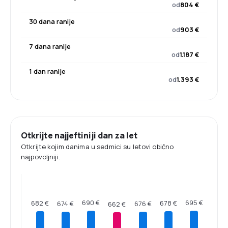
od
804 €
30 dana ranije
od
903 €
7 dana ranije
od
1.187 €
1 dan ranije
od
1.393 €
Otkrijte najjeftiniji dan za let
Otkrijte kojim danima u sedmici su letovi obično
najpovoljniji.
695 €
690 €
682 €
678 €
676 €
674 €
662 €