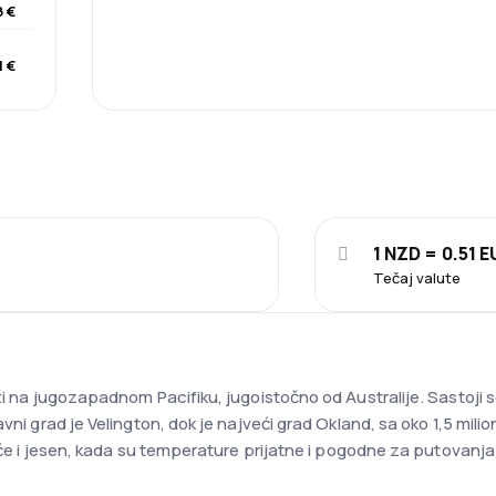
8 €
1 €
1 NZD = 0.51 
Tečaj valute
ži na jugozapadnom Pacifiku, jugoistočno od Australije. Sastoji s
avni grad je Velington, dok je najveći grad Okland, sa oko 1,5 mil
leće i jesen, kada su temperature prijatne i pogodne za putovanja