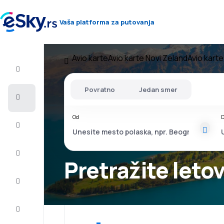
Vaša platforma za putovanja
Avio karte
Avio karte Novi Zeland
Avio kart
Let+Hotel
Povratno
Jedan smer
Avio
karte
Od
D
Letovanje
Last
minute
Pretražite leto
Vikend
putovanja
Smeštaj