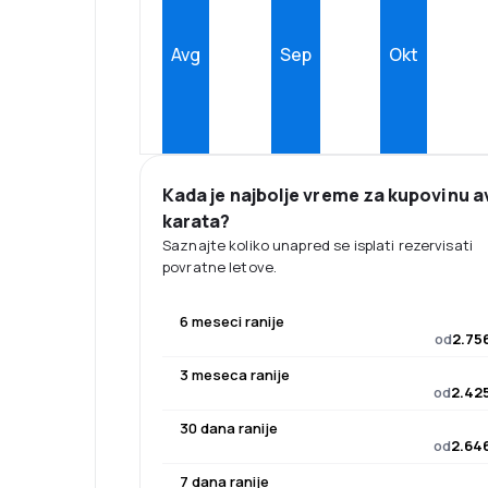
Avg
Sep
Okt
Kada je najbolje vreme za kupovinu a
karata?
Saznajte koliko unapred se isplati rezervisati
povratne letove.
6 meseci ranije
od
2.75
3 meseca ranije
od
2.425
30 dana ranije
od
2.646
7 dana ranije