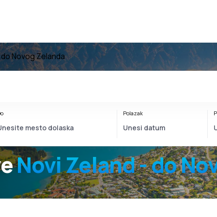
e do Novog Zelanda
o
Polazak
P
ve
Novi Zeland - do No