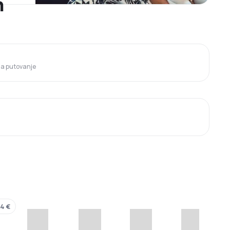
n
 za putovanje
44 €