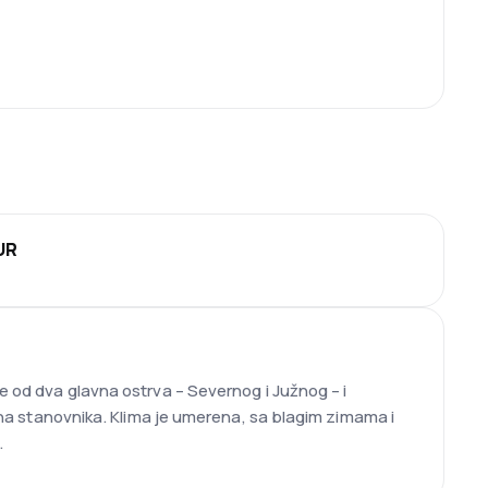
EUR
e od dva glavna ostrva – Severnog i Južnog – i
iona stanovnika. Klima je umerena, sa blagim zimama i
.