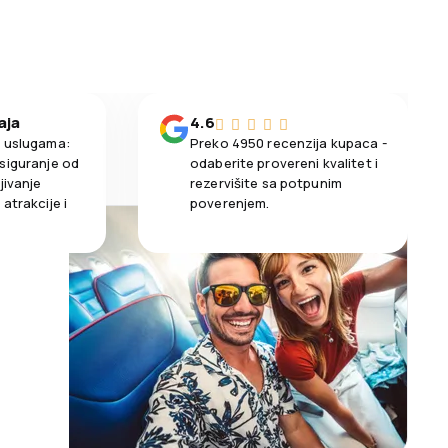
aja
4.6
m uslugama:
Preko 4950 recenzija kupaca -
siguranje od
odaberite provereni kvalitet i
jivanje
rezervišite sa potpunim
atrakcije i
poverenjem.