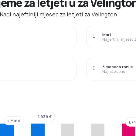
jeme za letjeti u za Velingto
ađi najeftiniji mjesec za letjeti za Velington
Mart
Najjeftiniji mjesec
3 meseca ranije
Najniže cene
1.939 €
1.796 €
1.7