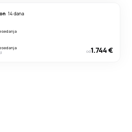
ton
14 dana
resedanja
resedanja
1.744 €
od
d