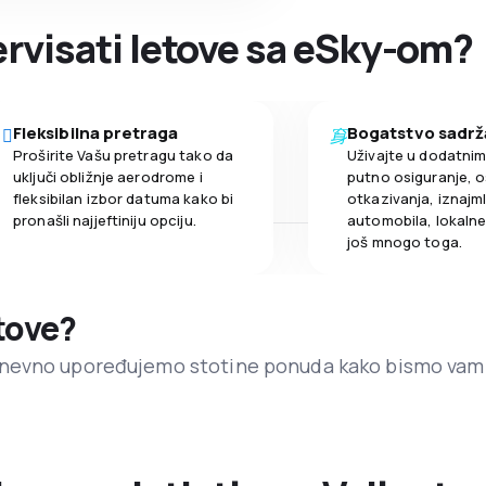
zervisati letove sa eSky-om?
Fleksibilna pretraga
Bogatstvo sadrž
Proširite Vašu pretragu tako da
Uživajte u dodatni
uključi obližnje aerodrome i
putno osiguranje, o
fleksibilan izbor datuma kako bi
otkazivanja, iznajml
pronašli najjeftiniju opciju.
automobila, lokalne 
još mnogo toga.
etove?
dnevno upoređujemo stotine ponuda kako bismo vam