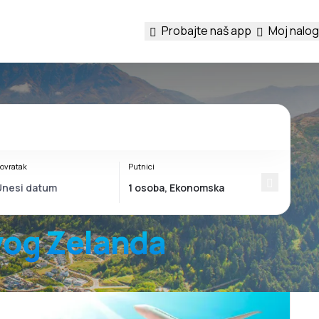
Probajte naš app
Moj nalog
ovratak
Putnici
vog Zelanda