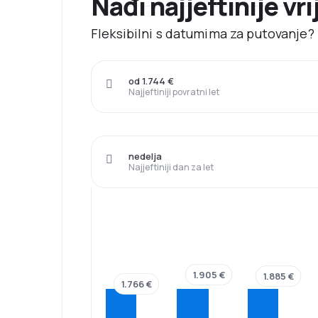
Nađi najjeftinije vri
Fleksibilni s datumima za putovanje? N
od 1.744 €
Najjeftiniji povratni let
nedelja
Najjeftiniji dan za let
1.905 €
1.885 €
1.766 €