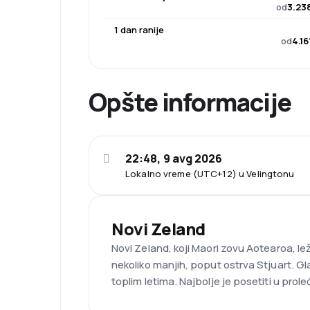
od
3.23
1 dan ranije
od
4.16
Opšte informacije
22:48, 9 avg 2026
Lokalno vreme (UTC+12) u Velingtonu
Novi Zeland
Novi Zeland, koji Maori zovu Aotearoa, le
nekoliko manjih, poput ostrva Stjuart. Gl
toplim letima. Najbolje je posetiti u pro