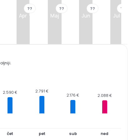
??
??
??
??
Apr
Maj
Jun
Jul
jniji.
2.791 €
2.590 €
2.176 €
2.088 €
čet
pet
sub
ned