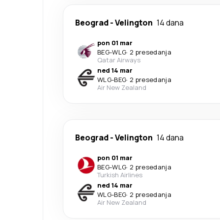
Beograd
-
Velington
14 dana
pon 01 mar
BEG
-
WLG
·
2 presedanja
Qatar Airways
ned 14 mar
WLG
-
BEG
·
2 presedanja
Air New Zealand
Beograd
-
Velington
14 dana
pon 01 mar
BEG
-
WLG
·
2 presedanja
Turkish Airlines
ned 14 mar
WLG
-
BEG
·
2 presedanja
Air New Zealand