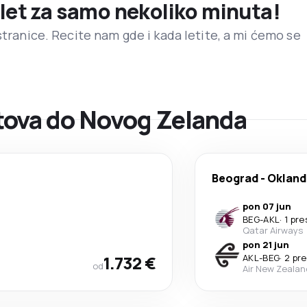
 let za samo nekoliko minuta!
stranice. Recite nam gde i kada letite, a mi ćemo se
tova do Novog Zelanda
Beograd
-
Okland
pon 07 jun
BEG
-
AKL
·
1 pr
Qatar Airways
pon 21 jun
1.732 €
AKL
-
BEG
·
2 pr
od
Air New Zealan