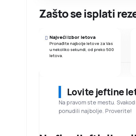
Zašto se isplati re
Najveći izbor letova
Pronađite najbolje letove za Vas
u nekoliko sekundi, od preko 500
letova.
Lovite jeftine l
Na pravom ste mestu. Svako
ponudili najbolje. Proverite!