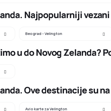
anda. Najpopularniji vezani 
Beograd - Velington
timo u do Novog Zelanda? P
anda. Ove destinacije su na
Avio karte za Velington