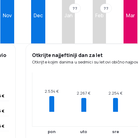
??
??
Nov
Dec
Jan
Feb
Mar
vio
Otkrijte najjeftiniji dan za let
Otkrijte kojim danima u sedmici su letovi obično najpovol
2.534 €
2.267 €
2.254 €
6 €
 €
 €
pon
uto
sre