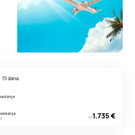
15 dana
esedanje
esedanja
1.735 €
od
d