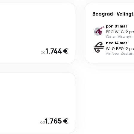
Beograd
-
Veling
pon 01 mar
BEG
-
WLG
·
2 p
Qatar Airways
ned 14 mar
1.744 €
WLG
-
BEG
·
2 p
od
Air New Zealan
1.765 €
od