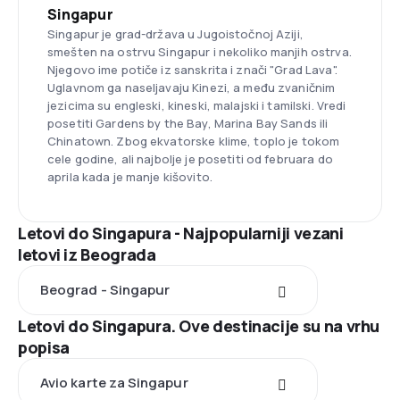
Singapur
Singapur je grad-država u Jugoistočnoj Aziji,
smešten na ostrvu Singapur i nekoliko manjih ostrva.
Njegovo ime potiče iz sanskrita i znači "Grad Lava".
Uglavnom ga naseljavaju Kinezi, a među zvaničnim
jezicima su engleski, kineski, malajski i tamilski. Vredi
posetiti Gardens by the Bay, Marina Bay Sands ili
Chinatown. Zbog ekvatorske klime, toplo je tokom
cele godine, ali najbolje je posetiti od februara do
aprila kada je manje kišovito.
Letovi do Singapura - Najpopularniji vezani
letovi iz Beograda
Beograd - Singapur
Letovi do Singapura. Ove destinacije su na vrhu
popisa
Avio karte za Singapur