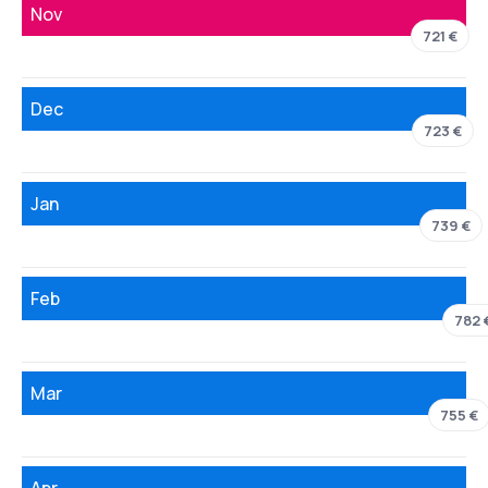
Nov
721 €
Dec
723 €
Jan
739 €
Feb
782 
Mar
755 €
Apr