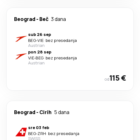
Beograd
-
Beč
3 dana
sub 26 sep
BEG
-
VIE
·
bez presedanja
Austrian
pon 28 sep
VIE
-
BEG
·
bez presedanja
Austrian
115 €
od
Beograd
-
Cirih
5 dana
sre 03 feb
BEG
-
ZRH
·
bez presedanja
SWISS