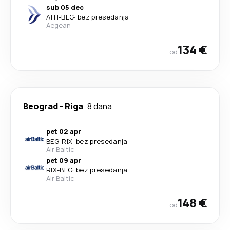
sub 05 dec
ATH
-
BEG
·
bez presedanja
Aegean
134 €
od
Beograd
-
Riga
8 dana
pet 02 apr
BEG
-
RIX
·
bez presedanja
Air Baltic
pet 09 apr
RIX
-
BEG
·
bez presedanja
Air Baltic
148 €
od