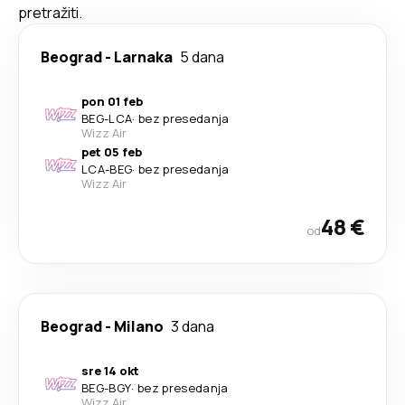
pretražiti.
Beograd
-
Larnaka
5 dana
pon 01 feb
BEG
-
LCA
·
bez presedanja
Wizz Air
pet 05 feb
LCA
-
BEG
·
bez presedanja
Wizz Air
48 €
od
Beograd
-
Milano
3 dana
sre 14 okt
BEG
-
BGY
·
bez presedanja
Wizz Air