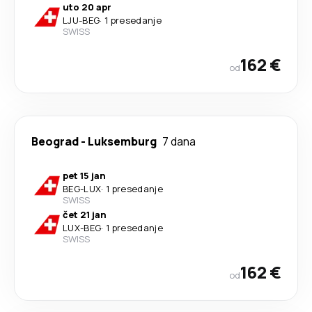
uto 20 apr
LJU
-
BEG
·
1 presedanje
SWISS
162 €
od
Beograd
-
Luksemburg
7 dana
pet 15 jan
BEG
-
LUX
·
1 presedanje
SWISS
čet 21 jan
LUX
-
BEG
·
1 presedanje
SWISS
162 €
od