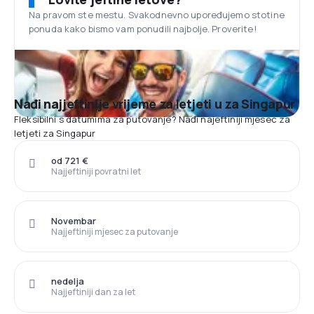
Na pravom ste mestu. Svakodnevno upoređujemo stotine
ponuda kako bismo vam ponudili najbolje. Proverite!
Nađi najjeftinije vrijeme za letjeti u za Singapur
Fleksibilni s datumima za putovanje? Nađi najeftiniji mjesec za
letjeti za Singapur
od 721 €
Najjeftiniji povratni let
Novembar
Najjeftiniji mjesec za putovanje
nedelja
Najjeftiniji dan za let