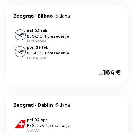
Beograd
-
Bilbao
5 dana
čet 04 feb
BEG
-
BIO
·
1 presedanje
Lufthansa
pon 08 feb
BIO
-
BEG
·
1 presedanje
Lufthansa
164 €
od
Beograd
-
Dablin
6 dana
pet 02 apr
BEG
-
DUB
·
1 presedanje
SWISS