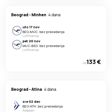
Beograd
-
Minhen
4 dana
uto 17 nov
BEG
-
MUC
·
bez presedanja
Lufthansa
pet 20 nov
MUC
-
BEG
·
bez presedanja
Lufthansa
133 €
od
Beograd
-
Atina
4 dana
sre 02 dec
BEG
-
ATH
·
bez presedanja
Aegean