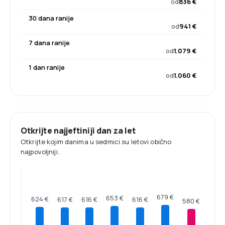
od
836 €
30 dana ranije
od
941 €
7 dana ranije
od
1.079 €
1 dan ranije
od
1.060 €
Otkrijte najjeftiniji dan za let
Otkrijte kojim danima u sedmici su letovi obično
najpovoljniji.
679 €
653 €
624 €
617 €
616 €
616 €
580 €