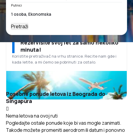
Putnici
Pretraži
Rezervišite svoj let za samo nekoliko
minuta!
Koristite pretraživač na vrhu stranice. Recite nam gde i
kada letite, a mi ćemo se pobrinuti za ostalo.
Posebne ponude letova iz Beograda do
Singapura
Nema letova na ovoj ruti
Pogledajte ostale ponude koje bi vas mogle zanimati.
Takođe možete promeniti aerodrom ili datum i ponovno