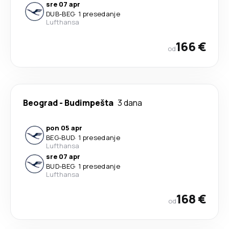
sre 07 apr
DUB
-
BEG
·
1 presedanje
Lufthansa
166 €
od
Beograd
-
Budimpešta
3 dana
pon 05 apr
BEG
-
BUD
·
1 presedanje
Lufthansa
sre 07 apr
BUD
-
BEG
·
1 presedanje
Lufthansa
168 €
od