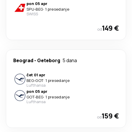
pon 05 apr
SPU
-
BEG
·
1 presedanje
SWISS
149 €
od
Beograd
-
Geteborg
5 dana
čet 01 apr
BEG
-
GOT
·
1 presedanje
Lufthansa
pon 05 apr
GOT
-
BEG
·
1 presedanje
Lufthansa
159 €
od