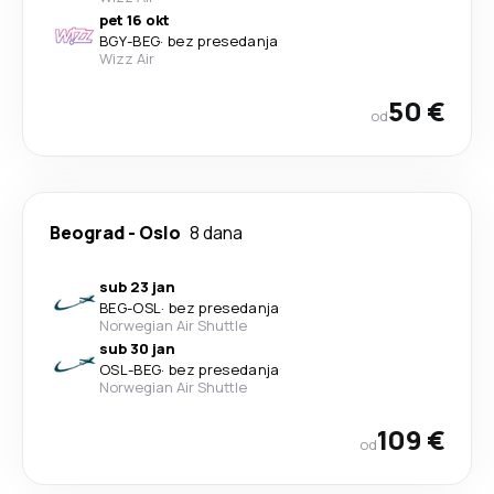
pet 16 okt
BGY
-
BEG
·
bez presedanja
Wizz Air
50 €
od
Beograd
-
Oslo
8 dana
sub 23 jan
BEG
-
OSL
·
bez presedanja
Norwegian Air Shuttle
sub 30 jan
OSL
-
BEG
·
bez presedanja
Norwegian Air Shuttle
109 €
od