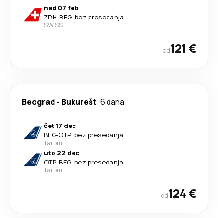
ned 07 feb
ZRH
-
BEG
·
bez presedanja
SWISS
121 €
od
Beograd
-
Bukurešt
6 dana
čet 17 dec
BEG
-
OTP
·
bez presedanja
Tarom
uto 22 dec
OTP
-
BEG
·
bez presedanja
Tarom
124 €
od