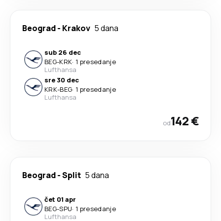
Beograd
-
Krakov
5 dana
sub 26 dec
BEG
-
KRK
·
1 presedanje
Lufthansa
sre 30 dec
KRK
-
BEG
·
1 presedanje
Lufthansa
142 €
od
Beograd
-
Split
5 dana
čet 01 apr
BEG
-
SPU
·
1 presedanje
Lufthansa