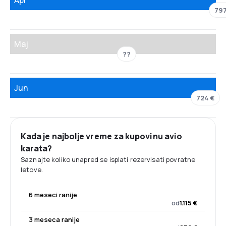
797
Maj
??
Jun
724 €
Kada je najbolje vreme za kupovinu avio
karata?
Saznajte koliko unapred se isplati rezervisati povratne
letove.
6 meseci ranije
od
1.115 €
3 meseca ranije