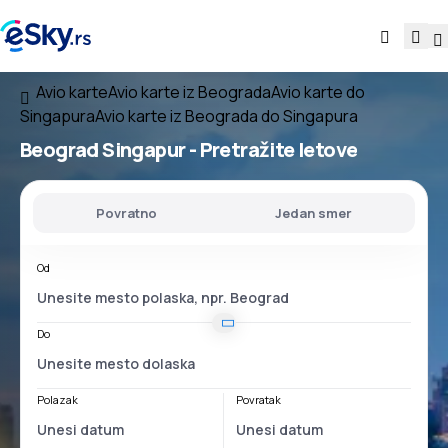
Avio karte
Avio karte iz Beograda
Avio karte do
Singapura
Avio karte iz Beograda do Singapura
Beograd Singapur
- Pretražite letove
Povratno
Jedan smer
Od
Do
Polazak
Povratak