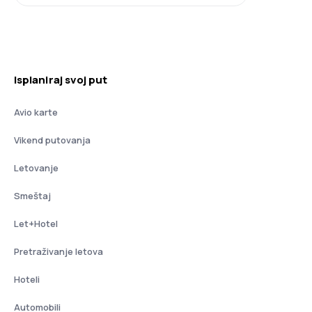
Isplaniraj svoj put
Avio karte
Vikend putovanja
Letovanje
Smeštaj
Let+Hotel
Pretraživanje letova
Hoteli
Automobili