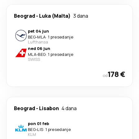
Beograd
-
Luka (Malta)
3 dana
pet 04 jun
BEG
-
MLA
·
1 presedanje
Lufthansa
ned 06 jun
MLA
-
BEG
·
1 presedanje
SWISS
178 €
od
Beograd
-
Lisabon
4 dana
pon 01 feb
BEG
-
LIS
·
1 presedanje
KLM