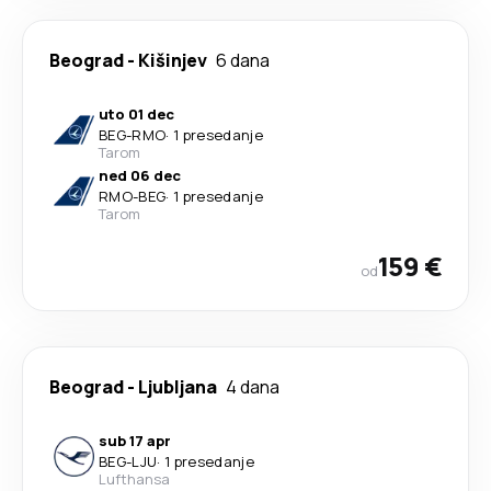
Beograd
-
Kišinjev
6 dana
uto 01 dec
BEG
-
RMO
·
1 presedanje
Tarom
ned 06 dec
RMO
-
BEG
·
1 presedanje
Tarom
159 €
od
Beograd
-
Ljubljana
4 dana
sub 17 apr
BEG
-
LJU
·
1 presedanje
Lufthansa