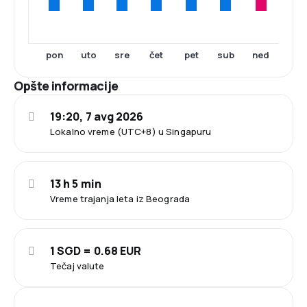
pon
uto
sre
čet
pet
sub
ned
Opšte informacije
19:20, 7 avg 2026
Lokalno vreme (UTC+8) u Singapuru
13 h 5 min
Vreme trajanja leta iz Beograda
1 SGD = 0.68 EUR
Tečaj valute