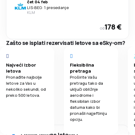
čet 04 feb
LIS
-
BEG
·
1 presedanje
KLM
178 €
od
Zašto se isplati rezervisati letove sa eSky-om?
Najveći izbor
Fleksibilna
letova
pretraga
Pronađite najbolje
Proširite Vašu
letove za Vas u
pretragu tako da
nekoliko sekundi, od
uključi obližnje
preko 500 letova.
aerodrome i
fleksibilan izbor
datuma kako bi
pronašli najjeftiniju
opciju.
Lovite jeftine letove?