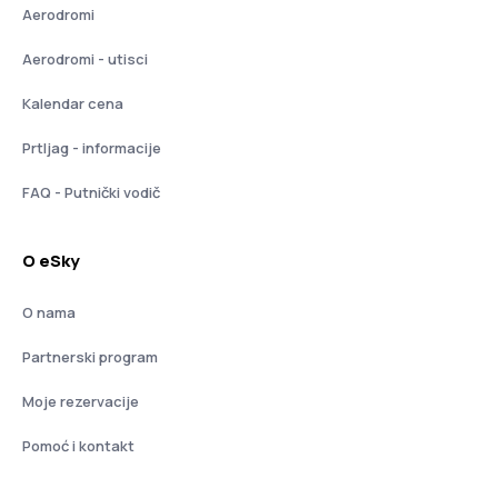
Aerodromi
Aerodromi - utisci
Kalendar cena
Prtljag - informacije
FAQ - Putnički vodič
O eSky
O nama
Partnerski program
Moje rezervacije
Pomoć i kontakt