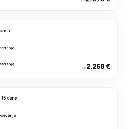
od
 dana
esedanja
esedanja
2.268 €
od
15 dana
esedanja