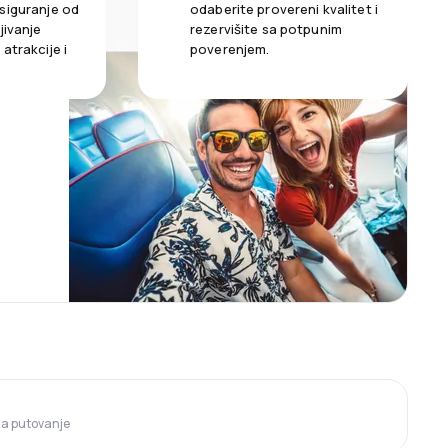
siguranje od
odaberite provereni kvalitet i
jivanje
rezervišite sa potpunim
atrakcije i
poverenjem.
 za putovanje