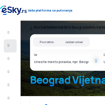
Vaša platforma za putovanja
Avio karte
Avio karte iz Beograda
Avio kart
Let+Hotel
Povratno
Jedan smer
Avio
karte
Od
D
Letovanje
Last
minute
Beograd Vijet
Vikend
putovanja
Smeštaj