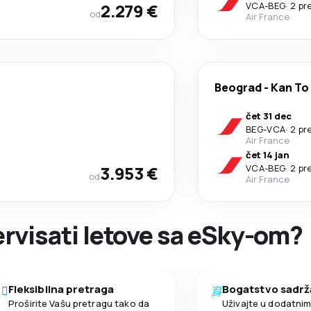
2.279 €
VCA
-
BEG
·
2 pr
od
Air France
Beograd
-
Kan To
čet 31 dec
BEG
-
VCA
·
2 pr
Air France
čet 14 jan
3.953 €
VCA
-
BEG
·
2 pr
od
Air France
zervisati letove sa eSky-om?
Fleksibilna pretraga
Bogatstvo sadrž
Proširite Vašu pretragu tako da
Uživajte u dodatni