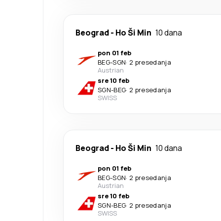
Beograd
-
Ho Ši Min
10 dana
pon 01 feb
BEG
-
SGN
·
2 presedanja
Austrian
sre 10 feb
SGN
-
BEG
·
2 presedanja
SWISS
Beograd
-
Ho Ši Min
10 dana
pon 01 feb
BEG
-
SGN
·
2 presedanja
Austrian
sre 10 feb
SGN
-
BEG
·
2 presedanja
SWISS