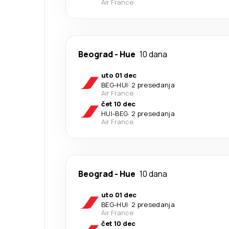
Air France
Beograd
-
Hue
10 dana
uto 01 dec
BEG
-
HUI
·
2 presedanja
Air France
čet 10 dec
HUI
-
BEG
·
2 presedanja
Air France
Beograd
-
Hue
10 dana
uto 01 dec
BEG
-
HUI
·
2 presedanja
Air France
čet 10 dec