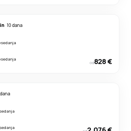
in
10 dana
esedanja
esedanja
828 €
od
 dana
esedanja
esedanja
2.076 €