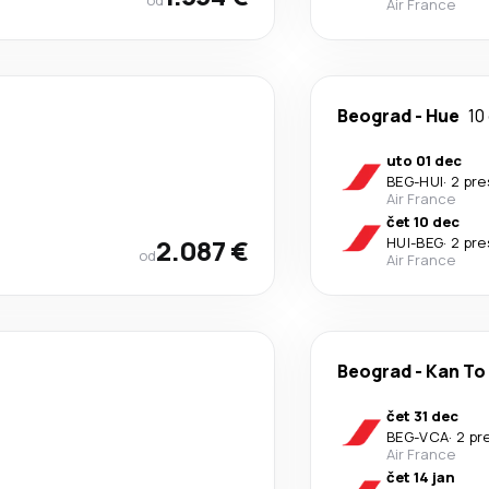
od
Air France
Beograd
-
Hue
10
uto 01 dec
BEG
-
HUI
·
2 pr
Air France
čet 10 dec
2.087 €
HUI
-
BEG
·
2 pr
od
Air France
Beograd
-
Kan To
čet 31 dec
BEG
-
VCA
·
2 pr
Air France
čet 14 jan