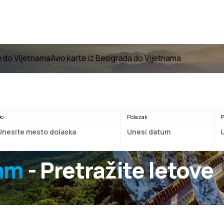
e do Vijetnama
Avio karte iz Beograda do Vijetnama
o
Polazak
P
nam
- Pretražite letove