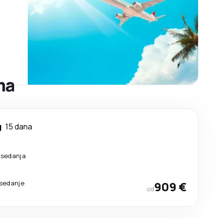
ma
g
15 dana
esedanja
esedanje
909 €
od