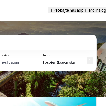
Probajte naš app
Moj nalog
ovratak
Putnici