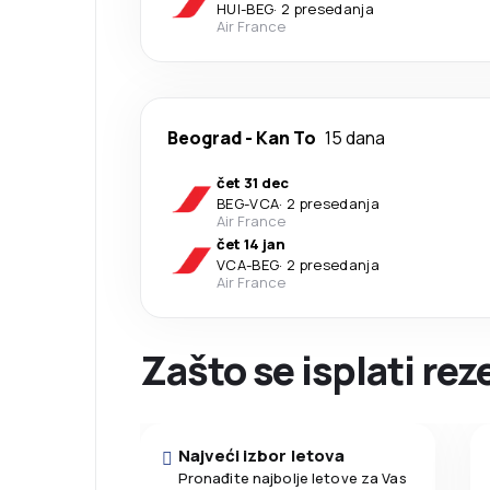
HUI
-
BEG
·
2 presedanja
Air France
Beograd
-
Kan To
15 dana
čet 31 dec
BEG
-
VCA
·
2 presedanja
Air France
čet 14 jan
VCA
-
BEG
·
2 presedanja
Air France
Zašto se isplati re
Najveći izbor letova
Pronađite najbolje letove za Vas