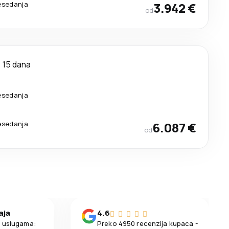
esedanja
3.942 €
od
15 dana
esedanja
esedanja
6.087 €
od
aja
4.6
m uslugama:
Preko 4950 recenzija kupaca -