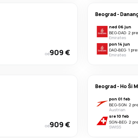
Beograd
-
Danan
ned 06 jun
BEG
-
DAD
·
2 pr
Emirates
pon 14 jun
909 €
DAD
-
BEG
·
1 pr
od
Emirates
Beograd
-
Ho Ši M
pon 01 feb
BEG
-
SGN
·
2 pr
Austrian
sre 10 feb
909 €
SGN
-
BEG
·
2 pr
od
SWISS