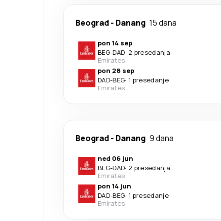
Beograd
-
Danang
15 dana
pon 14 sep
BEG
-
DAD
·
2 presedanja
Emirates
pon 28 sep
DAD
-
BEG
·
1 presedanje
Emirates
Beograd
-
Danang
9 dana
ned 06 jun
BEG
-
DAD
·
2 presedanja
Emirates
pon 14 jun
DAD
-
BEG
·
1 presedanje
Emirates