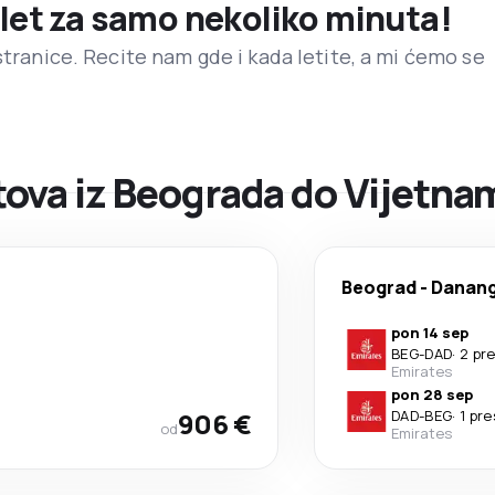
 let za samo nekoliko minuta!
stranice. Recite nam gde i kada letite, a mi ćemo se
ova iz Beograda do Vijetna
Beograd
-
Danan
pon 14 sep
BEG
-
DAD
·
2 pr
Emirates
pon 28 sep
906 €
DAD
-
BEG
·
1 pr
od
Emirates