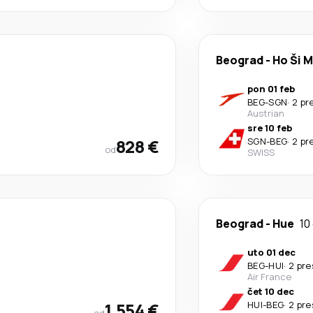
Beograd
-
Ho Ši M
pon 01 feb
BEG
-
SGN
·
2 pr
Austrian
sre 10 feb
828 €
SGN
-
BEG
·
2 pr
od
SWISS
Beograd
-
Hue
10
uto 01 dec
BEG
-
HUI
·
2 pr
Air France
čet 10 dec
1.554 €
HUI
-
BEG
·
2 pr