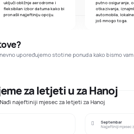
uključi obližnje aerodrome i
putno osiguranje, o
fleksibilan izbor datuma kako bi
otkazivanja, iznajml
pronašli najjeftiniju opciju.
automobila, lokalne 
još mnogo toga.
etove?
dnevno upoređujemo stotine ponuda kako bismo vam
jeme za letjeti u za Hanoj
ađi najeftiniji mjesec za letjeti za Hanoj
Septembar
Najjeftiniji mjesec