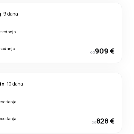
g
9 dana
esedanja
esedanje
909 €
od
in
10 dana
esedanja
esedanja
828 €
od