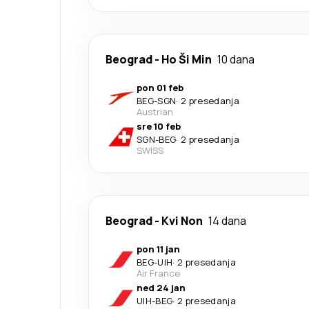
Beograd
-
Ho Ši Min
10 dana
pon 01 feb
BEG
-
SGN
·
2 presedanja
Austrian
sre 10 feb
SGN
-
BEG
·
2 presedanja
SWISS
Beograd
-
Kvi Non
14 dana
pon 11 jan
BEG
-
UIH
·
2 presedanja
Air France
ned 24 jan
UIH
-
BEG
·
2 presedanja