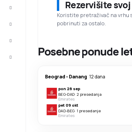
Rezervišite svoj
Prilike
Koristite pretraživač na vrhu 
pobrinuti za ostalo.
Dovršite
putovanje
Inspiracija
i saveti
Posebne ponude let
Korisnička
služba
Beograd
-
Danang
12 dana
pon 28 sep
BEG
-
DAD
·
2 presedanja
Emirates
pet 09 okt
DAD
-
BEG
·
1 presedanje
Emirates