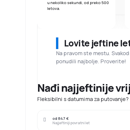
u nekoliko sekundi, od preko 500
letova.
Lovite jeftine l
Na pravom ste mestu. Svako
ponudili najbolje. Proverite!
Nađi najjeftinije vri
Fleksibilni s datumima za putovanje? N
od 847 €
Najjeftiniji povratni let