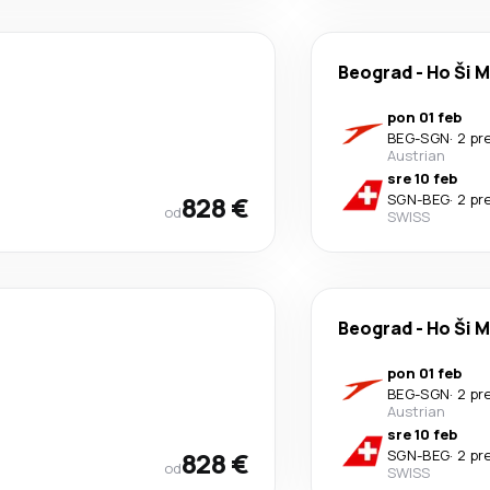
Beograd
-
Ho Ši M
pon 01 feb
BEG
-
SGN
·
2 pr
Austrian
sre 10 feb
828 €
SGN
-
BEG
·
2 pr
od
SWISS
Beograd
-
Ho Ši M
pon 01 feb
BEG
-
SGN
·
2 pr
Austrian
sre 10 feb
828 €
SGN
-
BEG
·
2 pr
od
SWISS