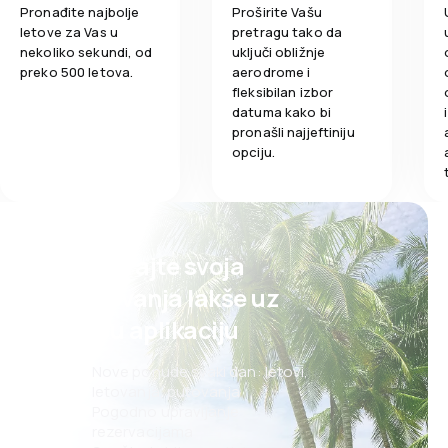
Pronađite najbolje
Proširite Vašu
letove za Vas u
pretragu tako da
nekoliko sekundi, od
uključi obližnje
preko 500 letova.
aerodrome i
fleksibilan izbor
datuma kako bi
pronašli najjeftiniju
opciju.
Planirajte svoja
putovanja lakše uz
našu aplikaciju
Nove ponude svaki dan: letovi,
letovanja, putovanja
Pogodno upravljanje
rezervacijama