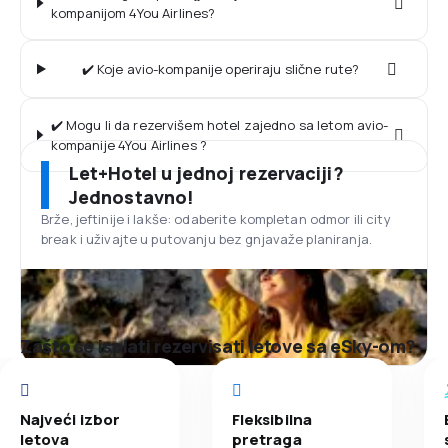
kompanijom 4You Airlines?
✔️ Koje avio-kompanije operiraju slične rute?
✔️ Mogu li da rezervišem hotel zajedno sa letom avio-
kompanije 4You Airlines ?
Let+Hotel u jednoj rezervaciji?
Jednostavno!
Brže, jeftinije i lakše: odaberite kompletan odmor ili city
break i uživajte u putovanju bez gnjavaže planiranja.
Zašto se isplati rezervisati letove sa eSky-om?
Najveći izbor
Fleksibilna
letova
pretraga