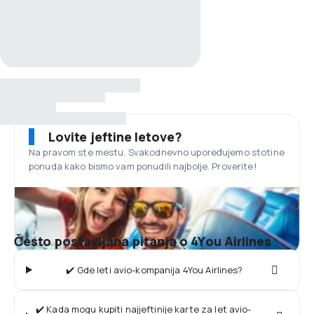
Lovite jeftine letove?
Na pravom ste mestu. Svakodnevno upoređujemo stotine
ponuda kako bismo vam ponudili najbolje. Proverite!
Često postavljana pitanja o 4You Airlines
✔️ Gde leti avio-kompanija 4You Airlines?
✔️ Kada mogu kupiti najjeftinije karte za let avio-