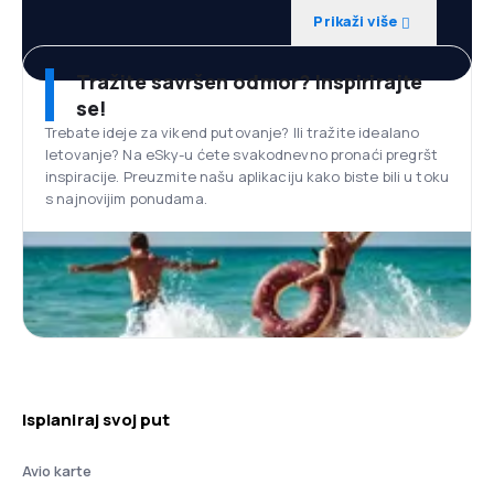
Prikaži više
Tražite savršen odmor? Inspirirajte
se!
Trebate ideje za vikend putovanje? Ili tražite idealano
letovanje? Na eSky-u ćete svakodnevno pronaći pregršt
inspiracije. Preuzmite našu aplikaciju kako biste bili u toku
s najnovijim ponudama.
Isplaniraj svoj put
Avio karte