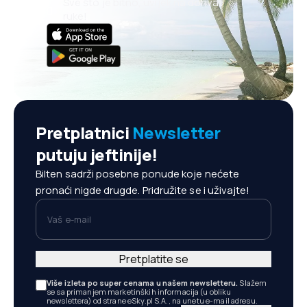
Sve što je bitno, uvijek na dohvat
ruke!
Pretplatnici
Newsletter
putuju jeftinije!
Bilten sadrži posebne ponude koje nećete
pronaći nigde drugde. Pridružite se i uživajte!
Vaš e-mail
Pretplatite se
Više izleta po super cenama u našem newsletteru.
Slažem
se sa primanjem marketinških informacija (u obliku
newslettera) od strane eSky.pl S.A., na unetu e-mail adresu.