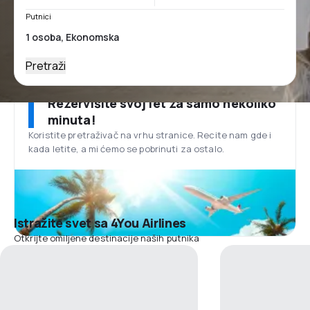
Putnici
Pretraži
Rezervišite svoj let za samo nekoliko
minuta!
Koristite pretraživač na vrhu stranice. Recite nam gde i
kada letite, a mi ćemo se pobrinuti za ostalo.
Istražite svet sa 4You Airlines
Otkrijte omiljene destinacije naših putnika