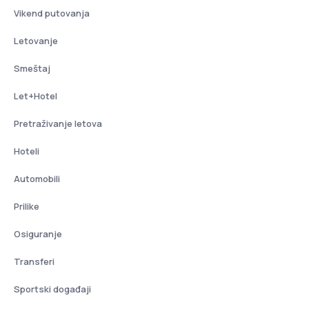
Vikend putovanja
Letovanje
Smeštaj
Let+Hotel
Pretraživanje letova
Hoteli
Automobili
Prilike
Osiguranje
Transferi
Sportski događaji