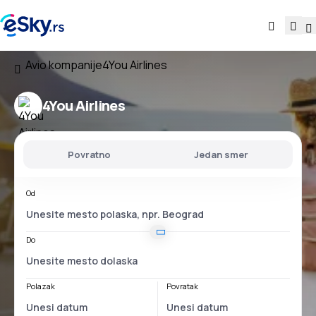
Avio kompanije
4You Airlines
4You Airlines
Povratno
Jedan smer
Od
Do
Polazak
Povratak