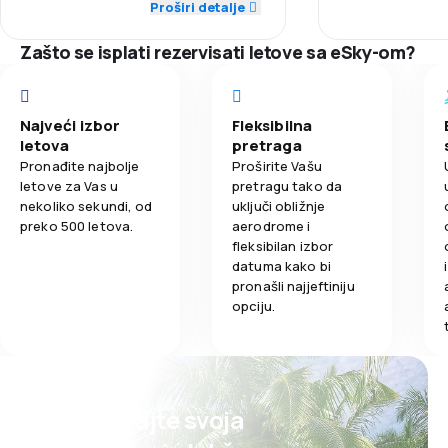
airport, which w
5,0
Mreža konekcija
Proširi detalje
2,5
Obroci
and shortening
Ažurnost
holidays with fam
Zašto se isplati rezervisati letove sa eSky-om?
3,0
Cene karata
Mreža konekc
5,0
Udobnost putovanja
Najveći izbor
Fleksibilna
Cene karata
letova
pretraga
2,0
Obroci
Pronađite najbolje
Proširite Vašu
Udobnost put
letove za Vas u
pretragu tako da
nekoliko sekundi, od
uključi obližnje
preko 500 letova.
aerodrome i
Prevoz prtlja
fleksibilan izbor
datuma kako bi
Obroci
pronašli najjeftiniju
opciju.
Planirajte svoja