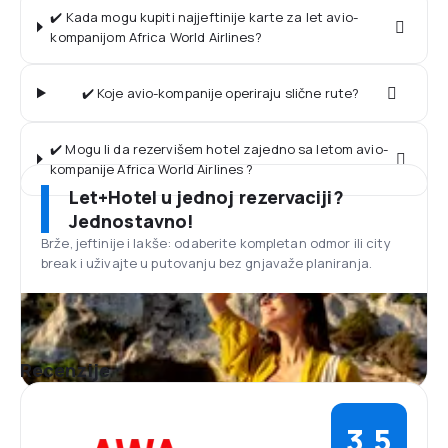
✔️ Kada mogu kupiti najjeftinije karte za let avio-
kompanijom Africa World Airlines?
✔️ Koje avio-kompanije operiraju slične rute?
✔️ Mogu li da rezervišem hotel zajedno sa letom avio-
kompanije Africa World Airlines ?
Let+Hotel u jednoj rezervaciji?
Jednostavno!
Brže, jeftinije i lakše: odaberite kompletan odmor ili city
break i uživajte u putovanju bez gnjavaže planiranja.
Recenzije
3,5