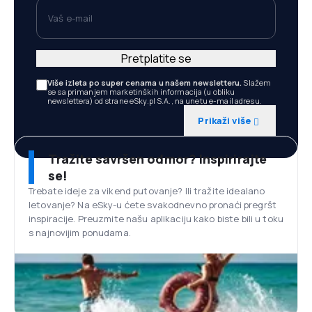
Vaš e-mail
Pretplatite se
Više izleta po super cenama u našem newsletteru.
Slažem
se sa primanjem marketinških informacija (u obliku
newslettera) od strane eSky.pl S.A., na unetu e-mail adresu.
Prikaži više
Tražite savršen odmor? Inspirirajte
se!
Trebate ideje za vikend putovanje? Ili tražite idealano
letovanje? Na eSky-u ćete svakodnevno pronaći pregršt
inspiracije. Preuzmite našu aplikaciju kako biste bili u toku
s najnovijim ponudama.