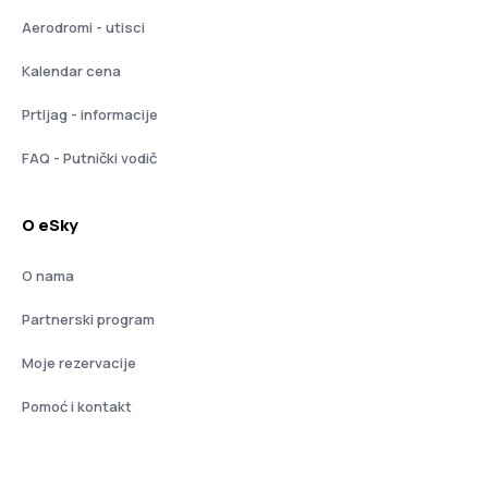
Aerodromi - utisci
Kalendar cena
Prtljag - informacije
FAQ - Putnički vodič
O eSky
O nama
Partnerski program
Moje rezervacije
Pomoć i kontakt