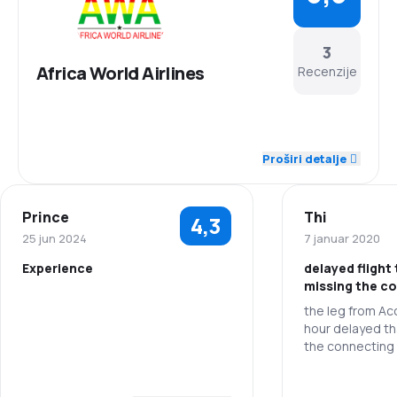
3
Africa World Airlines
Recenzije
4,0
Osoblje
Proširi detalje
3,7
Ažurnost
Prince
Thi
4,3
3,3
Mreža konekcija
25 jun 2024
7 januar 2020
Experience
delayed flight 
2,7
Cene karata
missing the co
the leg from Ac
5,0
Osoblje
3,3
Udobnost putovanja
hour delayed t
the connecting 
5,0
Ažurnost
4,5
from Legos to J
Prevoz prtljaga
stranded 24 ho
Osoblje