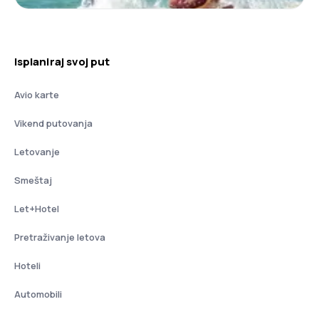
Isplaniraj svoj put
Avio karte
Vikend putovanja
Letovanje
Smeštaj
Let+Hotel
Pretraživanje letova
Hoteli
Automobili