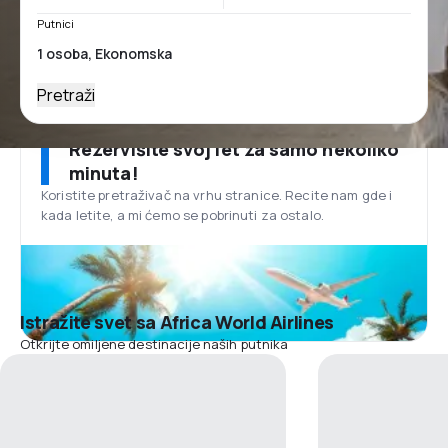
Putnici
Pretraži
Rezervišite svoj let za samo nekoliko
minuta!
Koristite pretraživač na vrhu stranice. Recite nam gde i
kada letite, a mi ćemo se pobrinuti za ostalo.
Istražite svet sa Africa World Airlines
Otkrijte omiljene destinacije naših putnika