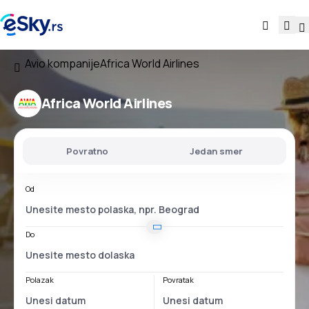
Avio kompanije
Africa World Airlines
Africa World Airlines
Povratno
Jedan smer
Od
Do
Polazak
Povratak