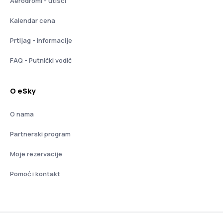
Aerodromi - utisci
Kalendar cena
Prtljag - informacije
FAQ - Putnički vodič
O eSky
O nama
Partnerski program
Moje rezervacije
Pomoć i kontakt