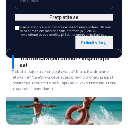
Pretplatite se
Više izleta po super cenama u našem newsletteru.
Slažem
se sa primanjem marketinških informacija (u obliku
newslettera) od strane eSky.pl S.A., na unetu e-mail adresu.
Prikaži više
Tražite savršen odmor? Inspirirajte
se!
Trebate ideje za vikend putovanje? Ili tražite idealano
letovanje? Na eSky-u ćete svakodnevno pronaći pregršt
inspiracije. Preuzmite našu aplikaciju kako biste bili u toku
s najnovijim ponudama.