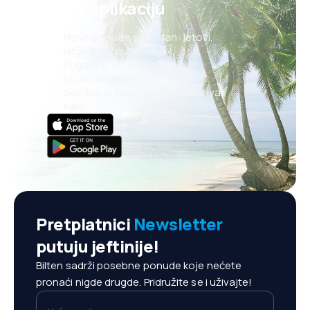
našu aplikaciju
Nove ponude svaki dan: letovi,
letovanja, putovanja
Pogodno upravljanje
rezervacijama
Sve što je bitno, uvijek na dohvat
ruke!
Pretplatnici
Newsletter
putuju jeftinije!
Bilten sadrži posebne ponude koje nećete
pronaći nigde drugde. Pridružite se i uživajte!
Vaš e-mail