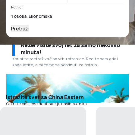
Putnici
Pretraži
Rezervišite svoj let za samo nekoliko
minuta!
Koristite pretraživač na vrhu stranice. Recite nam gde i
kada letite, a mi ćemo se pobrinuti za ostalo.
Istražite svet sa China Eastern
Otkrijte omiljene destinacije naših putnika