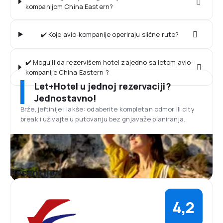
kompanijom China Eastern?
✔️ Koje avio-kompanije operiraju slične rute?
✔️ Mogu li da rezervišem hotel zajedno sa letom avio-
kompanije China Eastern ?
Let+Hotel u jednoj rezervaciji?
Jednostavno!
Brže, jeftinije i lakše: odaberite kompletan odmor ili city
break i uživajte u putovanju bez gnjavaže planiranja.
Recenzije
4,2