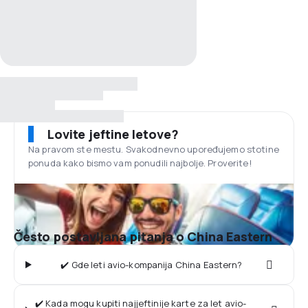
Lovite jeftine letove?
Na pravom ste mestu. Svakodnevno upoređujemo stotine
ponuda kako bismo vam ponudili najbolje. Proverite!
Često postavljana pitanja o China Eastern
✔️ Gde leti avio-kompanija China Eastern?
✔️ Kada mogu kupiti najjeftinije karte za let avio-