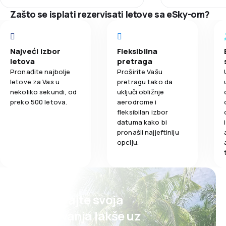
5,0
Ažurnost
price and indicated that I would
Zašto se isplati rezervisati letove sa eSky-om?
have to see the crew. i did not do
Mreža konekc
this.
5,0
Mreža konekcija
Cene karata
Najveći izbor
Fleksibilna
3,0
Cene karata
letova
pretraga
Udobnost put
Pronađite najbolje
Proširite Vašu
2,0
Udobnost putovanja
letove za Vas u
pretragu tako da
nekoliko sekundi, od
uključi obližnje
Prevoz prtlja
preko 500 letova.
aerodrome i
5,0
Prevoz prtljaga
fleksibilan izbor
Obroci
datuma kako bi
4,0
Obroci
pronašli najjeftiniju
opciju.
Planirajte svoja
putovanja lakše uz