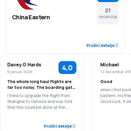
21
China Eastern
recenzija
4,4
Osoblje
Proširi detalje
4,4
Ažurnost
Davey G Hards
Michael
4,0
4,4
Mreža konekcija
5 januar 2026
12 decembar 20
The whole long haul flights are
Good
4,1
Cene karata
far too noisy. The boarding gate
when i first bo
was changed at the last minute
I tried to upgrade the flight from
Eastern, my fri
4,1
Udobnost putovanja
and I nearly missed the flight
Shanghai to Gatwick and was told
Good Luck, it wil
back to Shanghai from Phuket.
that this could be done at the
However i found 
4,2
boarding gate. When I enquired at
and no complai
Prevoz prtljaga
Osoblje
the gate I was told that there were
5,0
Osoblje
three seats available in business
Proširi detalje
3,8
Obroci
Ažurnost
class but she could not tell me the