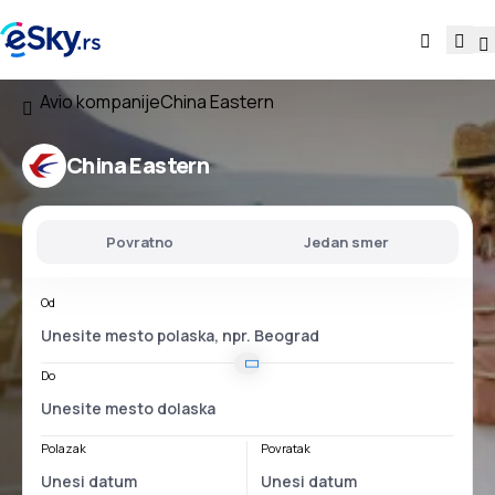
Avio kompanije
China Eastern
China Eastern
Povratno
Jedan smer
Od
Do
Polazak
Povratak