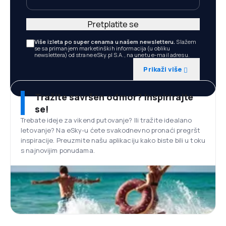
Pretplatite se
Više izleta po super cenama u našem newsletteru.
Slažem
se sa primanjem marketinških informacija (u obliku
newslettera) od strane eSky.pl S.A., na unetu e-mail adresu.
Prikaži više
Tražite savršen odmor? Inspirirajte
se!
Trebate ideje za vikend putovanje? Ili tražite idealano
letovanje? Na eSky-u ćete svakodnevno pronaći pregršt
inspiracije. Preuzmite našu aplikaciju kako biste bili u toku
s najnovijim ponudama.