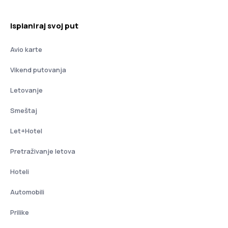
Isplaniraj svoj put
Avio karte
Vikend putovanja
Letovanje
Smeštaj
Let+Hotel
Pretraživanje letova
Hoteli
Automobili
Prilike