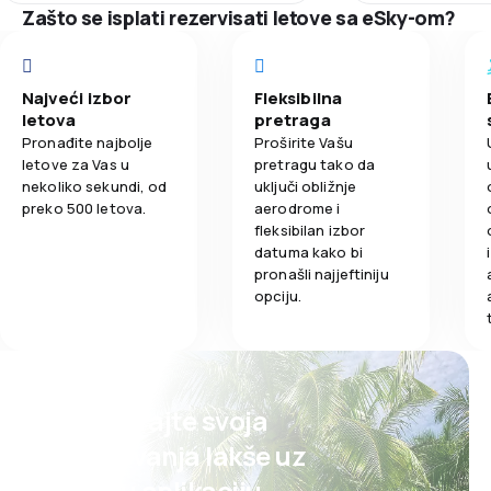
being on time and arrival is on time.
Zašto se isplati rezervisati letove sa eSky-om?
Cene karata
Udobnost put
Najveći izbor
Fleksibilna
letova
pretraga
Pronađite najbolje
Proširite Vašu
Prevoz prtlja
letove za Vas u
pretragu tako da
nekoliko sekundi, od
uključi obližnje
Obroci
preko 500 letova.
aerodrome i
fleksibilan izbor
datuma kako bi
pronašli najjeftiniju
opciju.
Planirajte svoja
putovanja lakše uz
našu aplikaciju