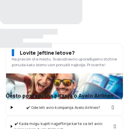
Lovite jeftine letove?
Na pravom ste mestu. Svakodnevno upoređujemo stotine
ponuda kako bismo vam ponudili najbolje. Proverite!
Često postavljana pitanja o Avelo Airlines
✔️ Gde leti avio-kompanija Avelo Airlines?
✔️ Kada mogu kupiti najjeftinije karte za let avio-