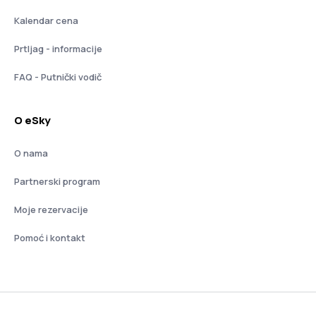
Kalendar cena
Prtljag - informacije
FAQ - Putnički vodič
O eSky
O nama
Partnerski program
Moje rezervacije
Pomoć i kontakt