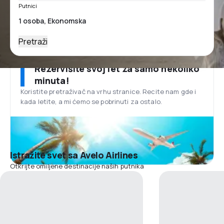
Putnici
Pretraži
Rezervišite svoj let za samo nekoliko
minuta!
Koristite pretraživač na vrhu stranice. Recite nam gde i
kada letite, a mi ćemo se pobrinuti za ostalo.
Istražite svet sa Avelo Airlines
Otkrijte omiljene destinacije naših putnika