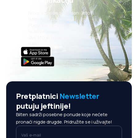
Nove ponude svaki dan: letovi,
letovanja, putovanja
Pogodno upravljanje
rezervacijama
Sve što je bitno, uvijek na dohvat
ruke!
Pretplatnici
Newsletter
putuju jeftinije!
Bilten sadrži posebne ponude koje nećete
pronaći nigde drugde. Pridružite se i uživajte!
Vaš e-mail