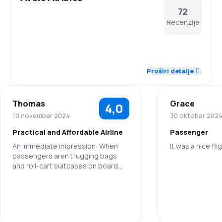
72
Recenzije
4,2
Osoblje
Proširi detalje
4,1
Ažurnost
Thomas
Grace
4,0
3,8
Mreža konekcija
10 novembar 2024
30 oktobar 202
Practical and Affordable Airline
Passenger
4,1
Cene karata
An immediate impression: When
It was a nice fli
passengers aren't lugging bags
3,7
Udobnost putovanja
and roll-cart suitcases on board
Osoblje
and then straining to place them in
3,6
an overhead bin, the boarding and
Prevoz prtljaga
Ažurnost
exiting process is efficiently
streamlined. When this process is
1,2
Obroci
streamlined, takeoff is assured of
Mreža konekc