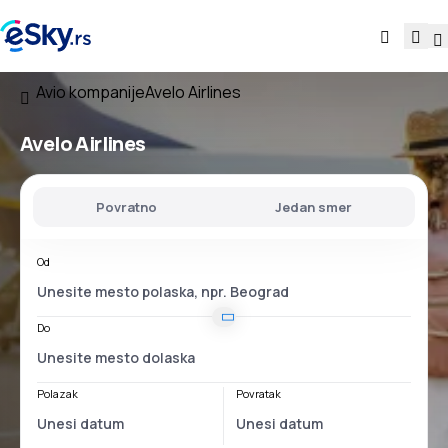
Avio kompanije
Avelo Airlines
Avelo Airlines
Povratno
Jedan smer
Od
Do
Polazak
Povratak